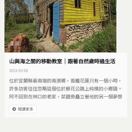
生活
山與海之間的移動教室｜跟著自然歲時過生活
2010-02-08
位於宜蘭縣最南端的南澳鄉，距離花蓮只有一個小時，
許多訪客往往忽略這個位於蘇花公路上純樸的小鄉鎮。
阿不回到在林口的老家，菜園旁矗立著他的另一個夢想
～「田間書屋」，一向愛閱讀也喜愛文學及寫作的他，
閱讀更多
希望這棟「田間書屋」能夠成為附近社區交換二手書的
場所。