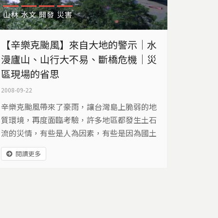
山林
水文
開發
災害
【辛樂克颱風】來自大地的警示｜水
漫廬山、山行大不易、斷橋危機｜災
區現場的省思
2008-09-22
辛樂克颱風帶來了豪雨，讓台灣島上脆弱的地
質環境，再度面臨考驗，許多地區都發生土石
流的災情，有些是人為因素，有些是因為國土
規畫不當，每次颱風過後，就會讓累積幾十年
閱讀更多
的老問題，一一的被顯現出來，這次我們的島
節目，將從道路、橋樑、行水區利用和集水區
保護四個面向，深入探討這些長期被忽視的問
題。