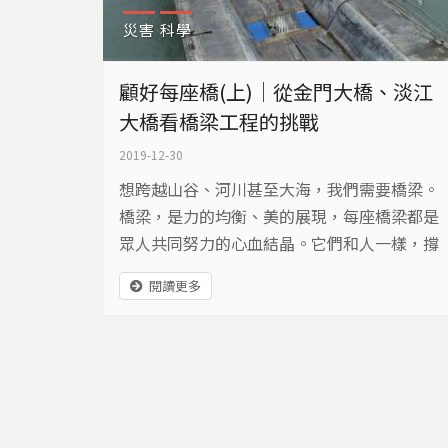
災害
科學
顧好每座橋(上)｜從金門大橋、淡江
大橋看橋梁工程的挑戰
2019-12-30
想跨越山谷、河川甚至大海，我們需要橋梁。
橋梁，是力的均衡、美的展現，每座橋梁都是
眾人共同努力的心血結晶。它們和人一樣，撐
久了會疲勞，負荷太重會受傷，會發生意外，
閱讀更多
也會老化、會衰敗。台灣大學土木系名譽教授
陳振川呼籲，把橋梁當作長輩、親人，好好照
顧它。