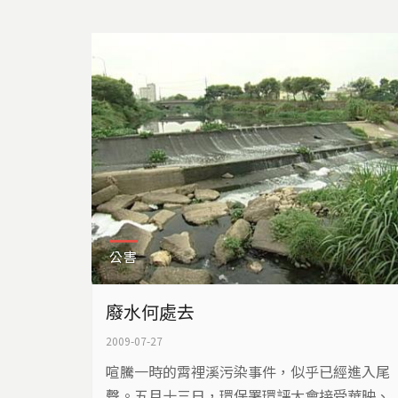
公害
廢水何處去
2009-07-27
喧騰一時的霄裡溪污染事件，似乎已經進入尾
聲。五月十三日，環保署環評大會接受華映、