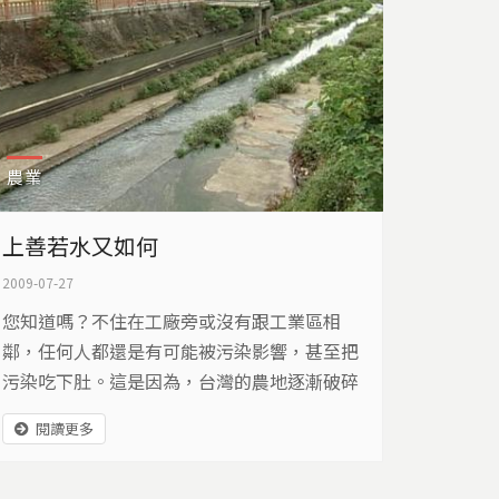
農業
上善若水又如何
2009-07-27
您知道嗎？不住在工廠旁或沒有跟工業區相
鄰，任何人都還是有可能被污染影響，甚至把
污染吃下肚。這是因為，台灣的農地逐漸破碎
化，工廠或工業區，就設立在農地旁，而廢水
閱讀更多
輕易地進入河川，被引入水圳灌溉農田，再加
上水路溝渠灌排不分離，所以，現在台灣農業