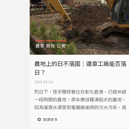
農業
開發
公害
農地上的日不落國｜違章工廠能否落
日？
2019-10-14
烈日下，怪手開挖著位在彰化鹿港，已經休耕
一段時間的農地。原本應該種滿稻米的農地，
因為灌溉水源受到電鍍廠偷排的污水污染，高
濃度的重金屬，就這樣進入良田。
閱讀更多