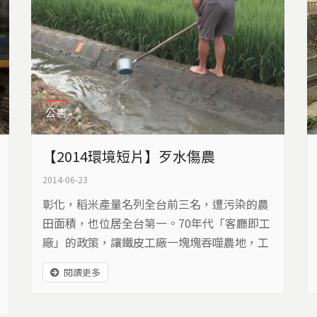
公害
【2014環境短片】歹水傷農
2014-06-23
彰化，稻米產量名列全台前三名，遭污染的農
田面積，也位居全台第一。70年代「客廳即工
廠」的政策，讓鐵皮工廠一塊塊吞噬農地，工
業廢水也造成農田不可回復的傷害。環保署十
閱讀更多
年來，花了2.5億挽救生病農田，但我們來到北
彰化兼具排水和灌溉功能的番雅溝，發現污染