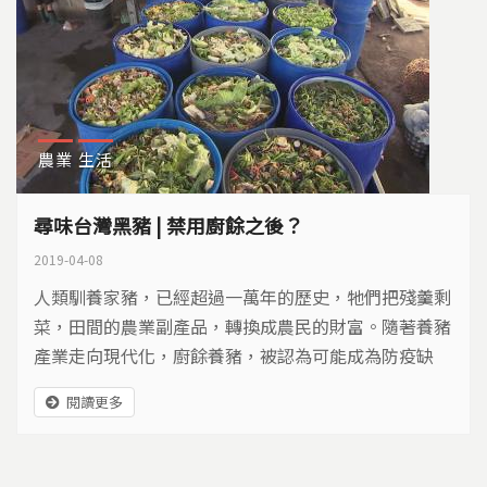
農業
生活
尋味台灣黑豬 | 禁用廚餘之後？
2019-04-08
人類馴養家豬，已經超過一萬年的歷史，牠們把殘羹剩
菜，田間的農業副產品，轉換成農民的財富。隨著養豬
產業走向現代化，廚餘養豬，被認為可能成為防疫缺
口。台灣每年回收的廚餘，高達55萬公噸，其中有6
閱讀更多
2%，都成為豬的大餐。廚餘不養豬之後，該送往哪
裡？台灣的黑豬產業，會不會隨著禁令，漸漸消失？