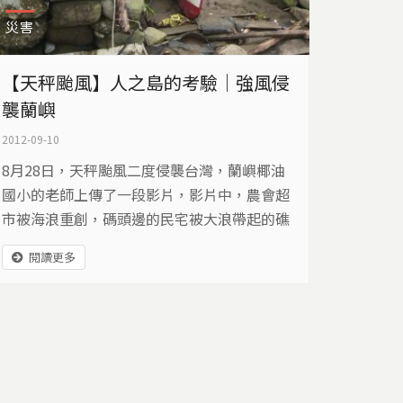
災害
【天秤颱風】人之島的考驗｜強風侵
襲蘭嶼
2012-09-10
8月28日，天秤颱風二度侵襲台灣，蘭嶼椰油
國小的老師上傳了一段影片，影片中，農會超
市被海浪重創，碼頭邊的民宅被大浪帶起的礁
岩，打得渾身是傷，碼頭也成為船隻的墳場，
閱讀更多
頓時失去對外交通與連繫方式的蘭嶼，災後狀
況成為台灣人關切的焦點，離島防災問題，成
為政府與民間重視的新話題…