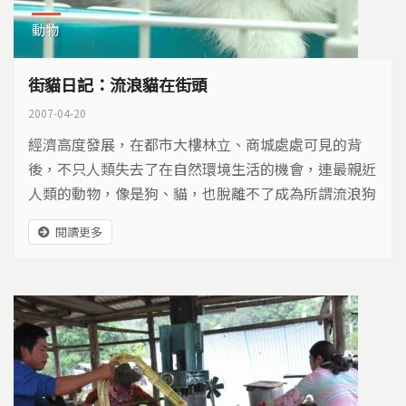
動物
街貓日記：流浪貓在街頭
2007-04-20
經濟高度發展，在都市大樓林立、商城處處可見的背
後，不只人類失去了在自然環境生活的機會，連最親近
人類的動物，像是狗、貓，也脫離不了成為所謂流浪狗
或街貓的宿命。然而，在都市街巷中生存，這些街頭動
閱讀更多
物卻容易因為’’侵犯’’到人類的生活，而面臨被捕
捉、撲殺的命運。公共電視我們的島節目，在去年推出
流浪狗專題報導，到了今年，我們嘗試以街貓的角度，
來思考在都市共存的動物與人類，是否可能創造和諧生
活的契機？