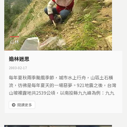
山林
造林迷思
2003-02-17
每年夏秋兩季颱風季節，城市水上行舟，山區土石橫
流，彷彿是每年夏天的一場惡夢。921地震之後，台灣
山坡裸露地共2539公頃，以南投縣九九峰為例：九九
峰在地質上屬於火炎山礫石層，鋸齒狀的山峰呈現崩塌
閱讀更多
斷崖景觀，看起來雄偉，但是地震已使得原本鬆散的礫
石崩落更加惡化，所以在這裡，復舊造林被列為首要工
作。政府相關單位展開大規模的造林工作，在邊坡種上