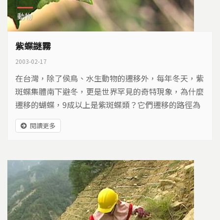
動物
紫蝶謎霧
2003-02-17
在台灣，除了侯鳥、水生動物的遷移外，每年冬天，紫
斑蝶集體南下避冬，更是世界罕見的奇特現象，為什麼
遷移的蝴蝶，9成以上是紫斑蝶類？它們遷移的路徑為
何？高雄縣茂林鄉的魯凱族人正在試圖解開這個謎
閱讀更多
團…..大規模的動物遷移行為，一直是自然界神奇的奧
秘。