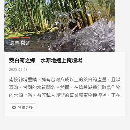
農業
開發
茭白筍之鄉｜水源地遇上掩埋場
2025-05-09
南投縣埔里鎮，擁有台灣八成以上的茭白筍產量，且以
清澈、甘甜的水質聞名。然而，在這片滋養無數農作物
的水源上游，有座私人興辦的事業廢棄物掩埋場，正在
申請土地變更，準備設立，讓居民十分擔心。
閱讀更多