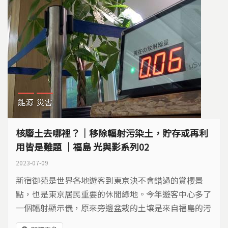
能源
災害
核廢土去哪裡？｜移除輻射污染土，貯存或再利
用皆是難題 ｜福島 光與影系列02
2023-07-09
新宿御苑是世界各地遊客到東京決不會錯過的賞櫻景
點，也是東京居民重要的休閒綠地。今年遊客中心多了
一個輻射顯示儀，原來旁邊盆栽的土壤是來自福島的污
染土。這些污染土為什麼要從數百里外的福島，來到東