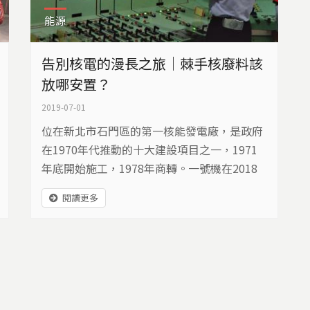
能源
告別核電的漫長之旅｜棘手核廢料該
放哪安置？
2019-07-01
位在新北市石門區的第一核能發電廠，是政府
在1970年代推動的十大建設項目之一，1971
年底開始施工，1978年商轉。一號機在2018
年底，屆齡四十年，正式停止運轉，二號機也
閱讀更多
將在今年7月，功成身退。 核一廠屆齡40年 除
役前的前置工作有哪些 台電表示，如果2019
年順利啟動除役，會先將用過燃料棒移到冷卻
池，預計耗時八年；再來是將燃料棒移到乾貯
設施，開始拆除與輻射污染相關的設備和大型
廠房，...