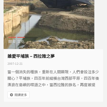
開發
文化
誰愛平埔族 – 西拉雅之夢
2007-12-21
當一個消失的種族，重新在人間顯現，人們會投注多少
關心？平埔族，四百年前縱橫台灣西部平原，四百年後
漂浪在島嶼的噤語之中，當西拉雅的族名，再度被提
起，人們才赫然驚覺，台灣的歷史，應該重新書寫。
閱讀更多