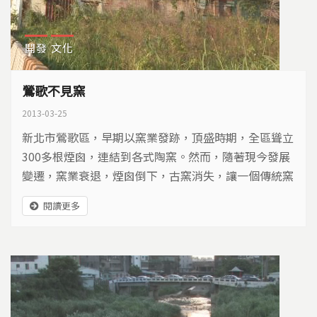
開發
文化
鶯歌不見窯
2013-03-25
新北市鶯歌區，早期以窯業發跡，頂盛時期，全區聳立
300多根煙囪，連結到各式陶窯。然而，隨著現今發展
變遷，窯業衰退，煙囪倒下，古窯消失，讓一個傳統窯
鎮，走入鶯歌不見窯的時代…
閱讀更多