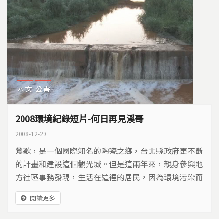
水文
公害
2008環境紀錄短片-何日再見溪哥
2008-12-29
鶯歌，是一個國際知名的陶瓷之鄉，台北縣政府更不斷
的計畫和建設這個觀光城。但是這兩年來，親身參與地
方社區事務發現，生活在這裡的居民，因為環境污染而
飽受威脅，身為鶯歌的一份子，覺得有義務和權利對鶯
閱讀更多
歌的環境污染，進一步去了解，而在多項生活威脅中，
鶯歌溪的污染只是其中一件。