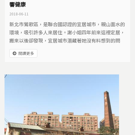
響健康
2018-06-11
新北市鶯歌區，是聯合國認證的宜居城市，親山面水的
環境，吸引許多人來居住。謝小姐四年前來這裡定居，
搬來以後卻發現，宜居城市潛藏著她沒有料想到的問
題，總是在熟睡當中，被嗆鼻的氣味臭醒，只能緊閉門
閱讀更多
窗。居民們追查臭氣來源，推測污染源應該是隱藏在山
丘另一面的幾家瀝青工廠。