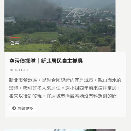
公害
空污偵探隊｜新北居民自主抓臭
2018-11-19
新北市鶯歌區，是聯合國認證的宜居城市，親山面水的
環境，吸引許多人來居住。謝小姐四年前來這裡定居，
搬來以後卻發現，宜居城市潛藏著她沒有料想到的問
題，總是在熟睡當中，被嗆鼻的氣味臭醒，只能緊閉門
閱讀更多
窗。居民們追查臭氣來源，推測污染源應該是隱藏在山
丘另一面的幾家瀝青工廠。 鶯歌早期就是磚窯廠聚集
的區域，近十幾年來磚窯廠沒落，取而代之的是塑膠工