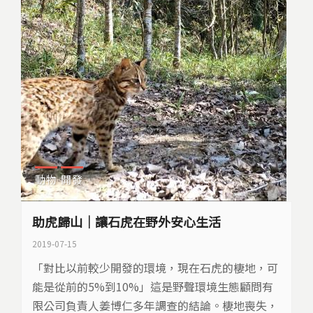
y
e
Li
b
n
o
k
o
k
動物
開發
助虎歸山｜讓石虎在野外安心生活
2019-07-15
「對比以前較少開發的環境，現在石虎的棲地，可
能是從前的5%到10%」這是野聲環境生態顧問有
限公司負責人姜博仁多年調查的結論。棲地喪失，