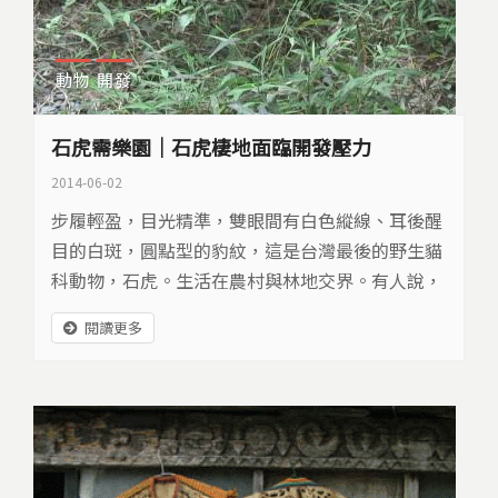
動物
開發
石虎需樂園｜石虎棲地面臨開發壓力
2014-06-02
步履輕盈，目光精準，雙眼間有白色縱線、耳後醒
目的白斑，圓點型的豹紋，這是台灣最後的野生貓
科動物，石虎。生活在農村與林地交界。有人說，
石虎是淺山之王，但在當前的台灣，卻是虎落平
閱讀更多
陽，名列瀕臨絕種的一級保育類動物。牠們數量稀
少，僅剩的棲地，卻岌岌可危…