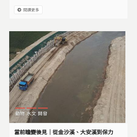
是石虎最大的危機。目前台灣的石虎僅剩數百隻，
閱讀更多
每年因為路殺或偷吃雞而喪命的，就有數十隻。在
雲豹絕跡之後，姜博仁希望能先止血，「先解決死
亡率，讓石虎活下來，就有機會繁衍下一代…」
動物
水文
開發
當前瞻變後見｜從金沙溪、大安溪到保力