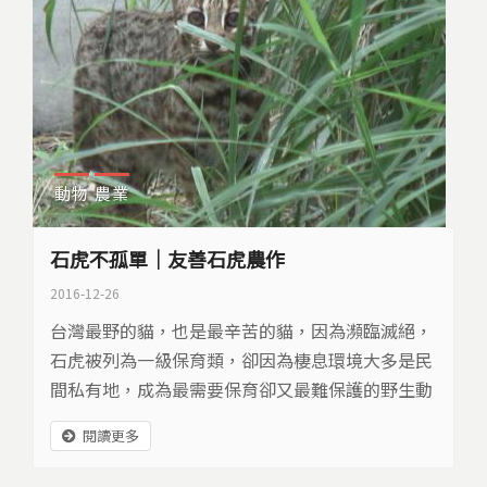
動物
農業
石虎不孤單｜友善石虎農作
2016-12-26
台灣最野的貓，也是最辛苦的貓，因為瀕臨滅絕，
石虎被列為一級保育類，卻因為棲息環境大多是民
間私有地，成為最需要保育卻又最難保護的野生動
物。幸好這幾年有一些轉變，關心牠們的，不再只
閱讀更多
有第一線研究人員，還有更多人努力想把石虎從瀕
臨絕種的危崖拉回來…