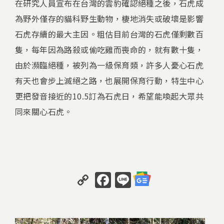
在研究人員宣布在台灣的雲豹確認絕種之後，石虎成
為野外僅存的貓科野生動物，棲地消失或破壞是影響
石虎存續的最大主因。粗估目前台灣的石虎僅剩數百
隻，每年因為路殺或偷吃雞而喪命的，就有數十隻，
由於瀕臨絕種，被列為一級保育類，許多人憂心石虎
有天也會步上滅絕之路，也展開保育行動，特生中心
更把發音接近的10.5訂為石虎日，希望能喚起大眾共
同來關心石虎。
C
F
Li
o
a
n
p
c
e