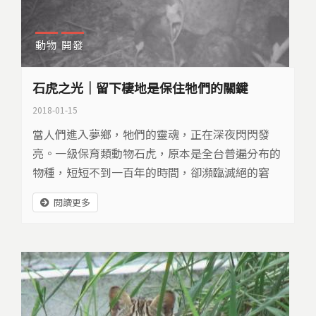
動物
開發
石虎之光｜留下棲地是保住牠們的關鍵
2018-01-15
當人們進入夢鄉，牠們的靈魂，正在深夜閃閃發
亮。一級保育類動物石虎，原本是全台普遍分布的
物種，短短不到一百年的時間，卻瀕臨滅絕的窘
境。留下棲地是保住牠們的關鍵，越來越少的石
閱讀更多
虎，遇上越來越多的開發，漆黑中，需要光。 黃澄
澄的景象，瀰漫稻香，來自台北的遊客，正彎著腰
收割，一把一把將稻穗放進打穀機，腳踩轆轤，旋
轉稻穗，金黃色的穀粒串連著石虎的希望與社區的
未來。