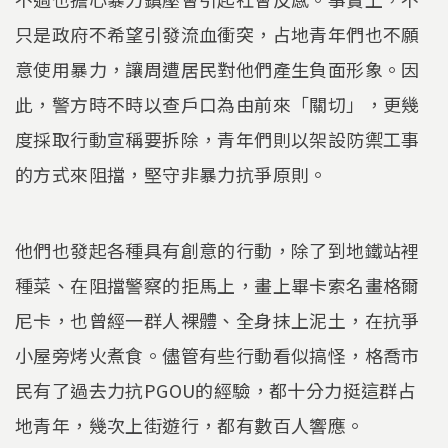
只是政府不希望引發流血衝突，占地青年們也不願
意使用暴力，讓周遭居民對他們產生負面形象。因
此，警方時不時以查戶口為由前來「關切」，更幾
度採取行動宣稱要拆除，青年們則以架設防禦工事
的方式來阻擋，堅守非暴力抗爭原則。
他們也發起各種具有創意的行動，除了到地鐵站裡
種菜、在阻擋警察的拒馬上，畫上畢卡索名畫格爾
尼卡，也曾經一群人裸體、全身抹上泥土，在抗爭
小屋旁烤火煮食。儘管有些行動看似搞怪，格喬市
民有了過去力抗PGOU的經驗，都十分力挺這群占
地青年，幾次上街遊行，都有數百人響應。