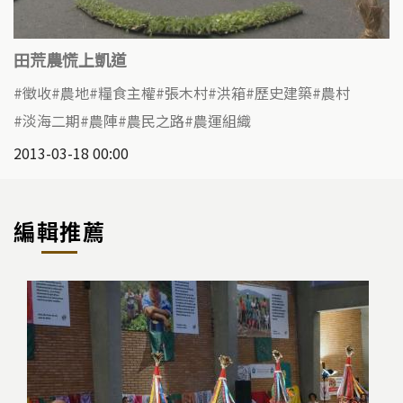
田荒農慌上凱道
徵收
農地
糧食主權
張木村
洪箱
歷史建築
農村
淡海二期
農陣
農民之路
農運組織
2013-03-18 00:00
編輯推薦