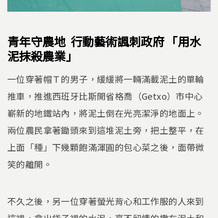
青年守農地 行動藝術諷刺政府
「用水
泥抹殺農業」
一位穿著帽Ｔ的男子，緩緩將一輛滿載泥土的單輪
推車，推進西班牙比斯開省格喬（Getxo）市中心
嶄新的地鐵站內，將泥土倒在光亮潔淨的地面上。
兩位農民拿著鋤頭來到這堆泥土旁，把土整平，在
上面「種」下幾顆飽滿渾圓的包心菜之後，面帶微
笑的離開。
不久之後，另一位穿著螢光背心和工作服的人來到
這裡，拿出袋子裡的水泥，毫不留情的撒在泥土和