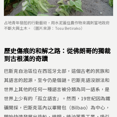
占地青年發起的行動藝術，用水泥蓋住農作物來諷刺當地政府
不斷大興土木。（圖片來源：Tosu Betirako）
歷史傷痕的和解之路：從佛朗哥的獨裁
到古根漢的奇蹟
巴斯克自治區位在西班牙北部，這個古老的民族和
其語言的起源，至今仍是個謎。巴斯克語沒辦法和
世界上其他的任何一種語言被分類為同一語系，是
世界上少有的「孤立語言」。然而，19世紀因為鐵
礦開採，巴斯克區內以畢爾包（Bilbao）為中心，
開始快速發展出造船、煉鋼、煉油等重工業，吸引