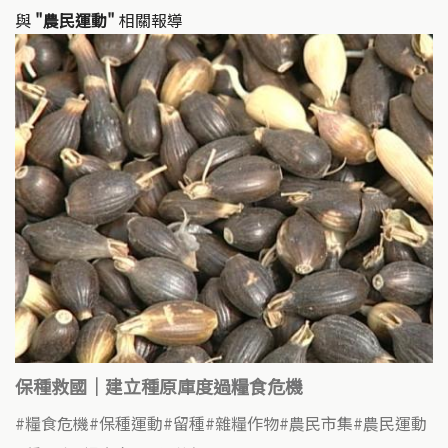
與
"農民運動"
相關報導
保種救國｜建立種原庫度過糧食危機
糧食危機
保種運動
留種
雜糧作物
農民市集
農民運動