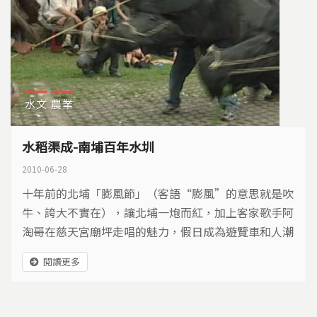
水文
農業
水稻渠成-南埔百年水圳
2010-06-28
十年前的北埔「膨風節」（客語“膨風”的意思就是吹
牛、誇大不實在），讓北埔一炮而紅，加上客家歌手阿
淘哥在慈天宮廟坪走唱的魅力，假日成為遊覽車和人潮
聚集所在。
閱讀更多