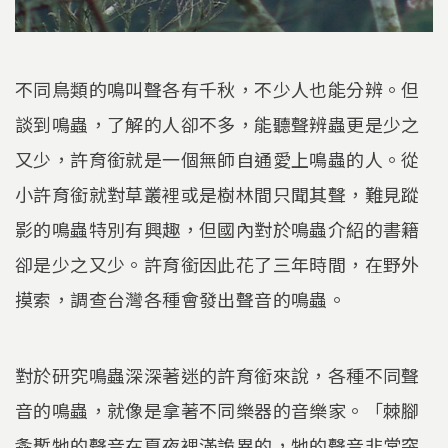
不同鳥類的鳴叫聲各有千秋，不少人也能分辨。但
談到鳴蟲，了解的人卻不多，能聽聲辨蟲更是少之
又少，許育銜就是一個無師自通愛上鳴蟲的人。從
小許育銜就對草叢裡或是樹林間只聞其聲，難見蹤
影的鳴蟲特別有興趣，但國內對於鳴蟲介紹的書籍
卻是少之又少。許育銜因此花了三年時間，在野外
摸索，調查台灣各種會發出聲音的鳴蟲。
對於研究鳴蟲深深著迷的許育銜來說，各種不同聲
音的鳴蟲，就像是拿著不同樂器的音樂家。「棘腳
螽蟴牠的聲音在夏夜裡滿詭異的，牠的聲音非常突