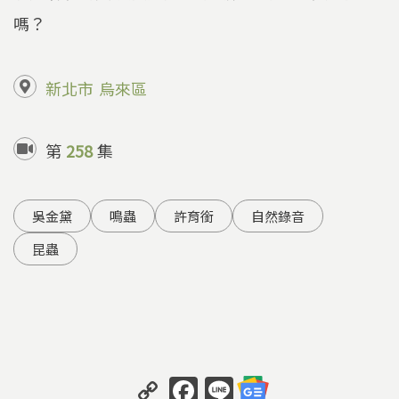
嗎？
新北市
烏來區
第
258
集
吳金黛
鳴蟲
許育銜
自然錄音
昆蟲
C
F
Li