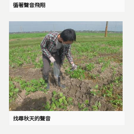
循著聲音飛翔
找尋秋天的聲音