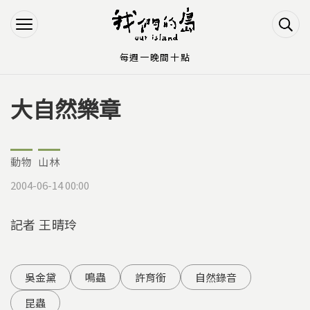
Jump to Main content
Jump to Navigation
每週一晚間十點
大自然樂章
您在這裡
動物
山林
2004-06-14 00:00
記者 王晴玲
吳金黛
鳴蟲
許育銜
自然錄音
昆蟲