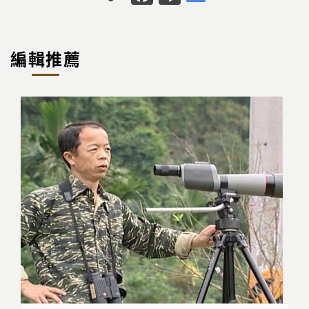
o
a
n
p
c
e
y
e
編輯推薦
Li
b
n
o
k
o
k