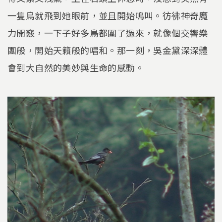
一隻鳥就飛到她眼前，並且開始鳴叫。彷彿神奇魔
力開竅，一下子好多鳥都圍了過來，就像個交響樂
團般，開始天籟般的唱和。那一刻，吳金黛深深體
會到大自然的美妙與生命的感動。