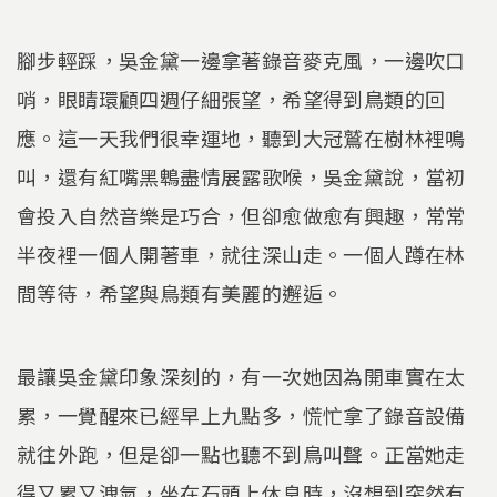
腳步輕踩，吳金黛一邊拿著錄音麥克風，一邊吹口
哨，眼睛環顧四週仔細張望，希望得到鳥類的回
應。這一天我們很幸運地，聽到大冠鷲在樹林裡鳴
叫，還有紅嘴黑鵯盡情展露歌喉，吳金黛說，當初
會投入自然音樂是巧合，但卻愈做愈有興趣，常常
半夜裡一個人開著車，就往深山走。一個人蹲在林
間等待，希望與鳥類有美麗的邂逅。
最讓吳金黛印象深刻的，有一次她因為開車實在太
累，一覺醒來已經早上九點多，慌忙拿了錄音設備
就往外跑，但是卻一點也聽不到鳥叫聲。正當她走
得又累又洩氣，坐在石頭上休息時，沒想到突然有