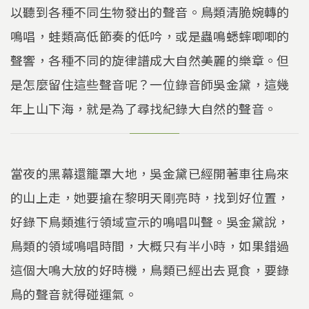
以聽到各種不同生物發出的聲音。鳥類清脆婉轉的
鳴唱，蛙類高低節奏的低吟，或是蟲鳴蟋蟀唧唧的
聲響，各種不同的旋律譜成大自然美麗的樂章。但
是怎麼留住這些聲音呢？一位錄音師吳金黛，這幾
年上山下海，就是為了尋找紀錄大自然的聲音。
當夜的黑幕還籠罩大地，吳金黛已經開著車往烏來
的山上走，她要搶在黎明天剛亮時，找到好位置，
好錄下鳥類進行領域宣示的鳴唱叫聲。吳金黛說，
鳥類的領域鳴唱時間，大概只有半小時，如果錯過
這個大鳴大放的好時機，鳥類已經出去覓食，要錄
鳥的聲音就得碰運氣。