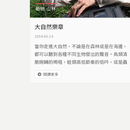
動物
山林
大自然樂章
2004-06-14
當你走進大自然，不論是在森林或是在海邊，
都可以聽到各種不同生物發出的聲音。鳥類清
脆婉轉的鳴唱，蛙類高低節奏的低吟，或是蟲
鳴蟋蟀唧唧的聲響，各種不同的旋律譜成大自
閱讀更多
然美麗的樂章。但是怎麼留住這些聲音呢？一
位錄音師吳金黛，這幾年上山下海，就是為了
尋找紀錄大自然的聲音。