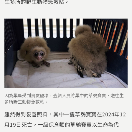
生多所的野生動物急救站。
因為巢區受到鳥友破壞，查緝人員將巢中的草鴞寶寶，送往生
多所野生動物急救站。
雖然得到妥善照料，其中一隻草鴞寶寶在2024年12
月19日死亡。一級保育類的草鴞寶寶以生命為代