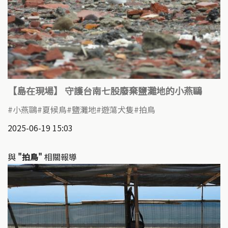
【島在現場】 守護台南七股廢棄鹽灘地的小燕鷗
小燕鷗
夏候鳥
鹽灘地
遊蕩犬隻
拍鳥
2025-06-19 15:03
與
"拍鳥"
相關報導