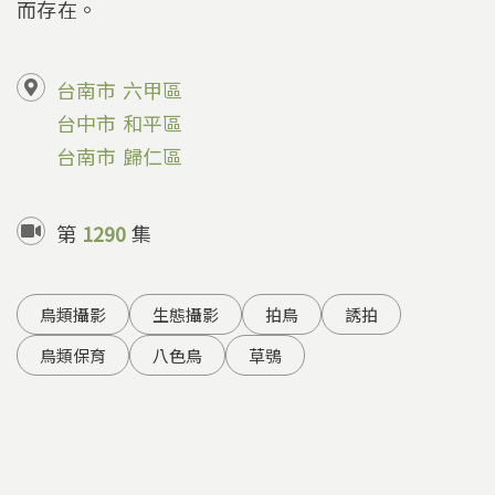
而存在。
台南市
六甲區
台中市
和平區
台南市
歸仁區
第
1290
集
鳥類攝影
生態攝影
拍鳥
誘拍
鳥類保育
八色鳥
草鴞