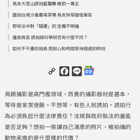
鳥友大雪山誘拍藍腹鷴 被罰一萬五
圍拍台南沙崙農場草鴞 鳥友除草破壞巢區
野保法中對「騷擾」的 定義不明確
播放鳥音 誘拍與科學研究有什麼不同？
如何不干擾的拍鳥 用耐心和時間等待相遇的時刻
C
F
Li
o
a
n
p
c
e
鳥類攝影是高門檻領域，昂貴的攝影器材是基本，
y
e
等待是家常便飯。不想等，有些人就誘拍。誘拍行
Li
b
為必須負起什麼法律責任？法規與政府執法的量能
n
o
k
o
是否足夠？想拍一張讓自己滿意的照片，被拍攝的
k
動物承擔的是什麼樣的代價？