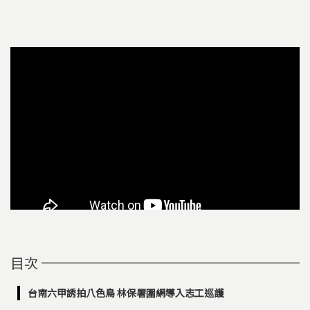
目次
台南六甲誘拍八色鳥 林保署圍網導入志工巡護