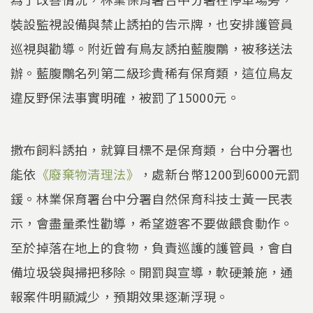
裝設監視設備與禁止誘拍的告示牌，也安排護管員
巡視與勸導。附近曾有鳥友誘拍藍腹鷴，被移送法
辦。藍腹鷴名列第二級珍貴稀有保育類，這位鳥友
違反野保法事實明確，被罰了15000元。
撒布飼料誘拍，就算目標不是保育類，台中分署也
能依
《廢棄物清理法》
，處新台幣1200到6000元罰
鍰。林業保育署台中分署自然保育科技士黃一民表
示，會盡量柔性勸導，希望遊客不要做餵食動作。
至於掉落在地上的食物，負責巡護的護管員，會自
備垃圾袋與掃把移除。開罰與宣導，軟硬兼施，通
報案件明顯減少，預期效果逐漸浮現。