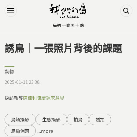
Jump to Main content
Jump to Navigation
每週一晚間十點
誘鳥｜一張照片背後的課題
您在這裡
動物
2025-01-11 23:38
採訪報導
陳佳利
陳慶鍾
宋慧昱
鳥類攝影
生態攝影
拍鳥
誘拍
...more
鳥類保育