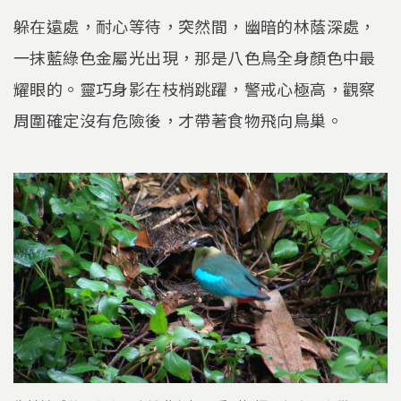
躲在遠處，耐心等待，突然間，幽暗的林蔭深處，
一抹藍綠色金屬光出現，那是八色鳥全身顏色中最
耀眼的。靈巧身影在枝梢跳躍，警戒心極高，觀察
周圍確定沒有危險後，才帶著食物飛向鳥巢。