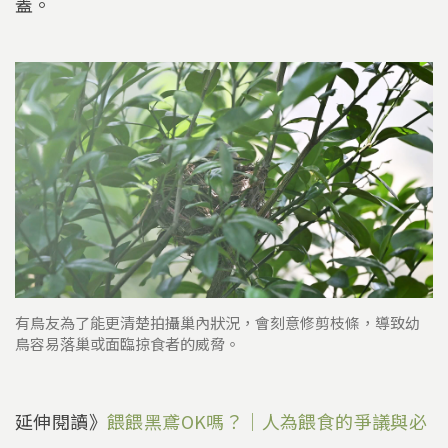
蓋。
有鳥友為了能更清楚拍攝巢內狀況，會刻意修剪枝條，導致幼
鳥容易落巢或面臨掠食者的威脅。
延伸閱讀》
餵餵黑鳶OK嗎？｜人為餵食的爭議與必