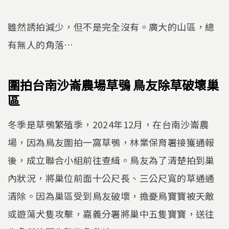
雖然誘拍減少，但不是完全沒有。廣大的山區，總
有無人的角落…
圍拍台南沙崙農場草鴞 鳥友除草破壞巢
區
冬季是草鴞繁殖季，2024年12月，在台南沙崙農
場，因為鳥友圍拍一窩草鴞，林業保育署接獲通報
後，成立聯合小組前往查緝。鳥友為了清楚拍到巢
內狀況，將巢位前面十公尺長、三公尺寬的草通通
清除。因為巢區受到鳥友破壞，擔憂鳥寶寶被天敵
或遊蕩犬隻攻擊，嘉義分署將巢中五隻寶寶，送往