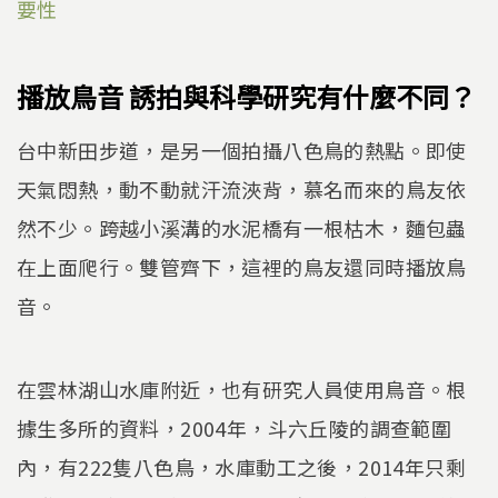
要性
播放鳥音 誘拍與科學研究有什麼不同？
台中新田步道，是另一個拍攝八色鳥的熱點。即使
天氣悶熱，動不動就汗流浹背，慕名而來的鳥友依
然不少。跨越小溪溝的水泥橋有一根枯木，麵包蟲
在上面爬行。雙管齊下，這裡的鳥友還同時播放鳥
音。
在雲林湖山水庫附近，也有研究人員使用鳥音。根
據生多所的資料，2004年，斗六丘陵的調查範圍
內，有222隻八色鳥，水庫動工之後，2014年只剩