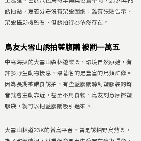
誘拍點，嘉義分署沒有架設圍網，雖有張貼告示、
架設攝影機監看、但誘拍行為依然存在。
鳥友大雪山誘拍藍腹鷴 被罰一萬五
中高海拔的大雪山森林遊樂區，環境自然原始，有
許多野生動物棲息，最著名的是豐富的鳥類群像。
因為長期被餵食誘拍，有些藍腹鷴聽到塑膠袋的聲
音就會主動靠近，甚至不用食物，鳥友刻意摩擦塑
膠袋，就可以把藍腹鷴吸引過來。
大雪山林道23K的賞鳥平台，曾是誘拍野鳥熱區，
為了改善情況，林業保育署台中分署在停車場旁，