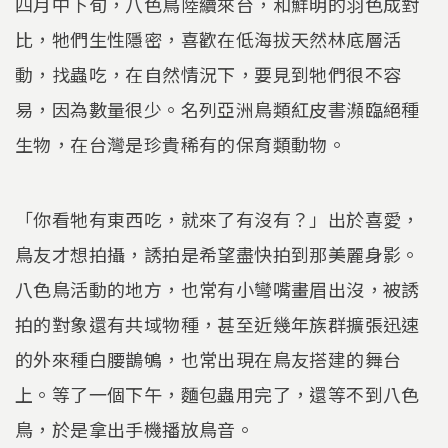
四月中下旬，八色鳥陸續來台，和鮮明的羽色成對
比，牠們生性隱密，喜歡在低海拔天然林底層活
動，找蟲吃，在自然情況下，要見到牠們很不容
易，因為數量很少。名列亞洲鳥類紅皮書瀕臨絕種
生物，在台灣是珍貴稀有的保育類動物。
「你看牠有東西吃，就來了有沒有？」出於喜愛，
鳥友才想拍攝，誘拍是希望盡快拍到那美麗身影。
八色鳥活動的地方，也常有小彎嘴畫眉出沒，被誘
拍的對象還有共域物種，甚至近幾年族群擴張迅速
的外來種白腰鵲鴝，也常出現在鳥友搭建的舞台
上。等了一個下午，麵包蟲用完了，還等不到八色
鳥，於是拿出手機播放鳥音。