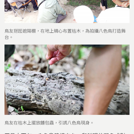
鳥友搭起遮陽棚，在地上精心布置枯木，為拍攝八色鳥打造舞
台。
鳥友在枯木上擺放麵包蟲，引誘八色鳥現身。