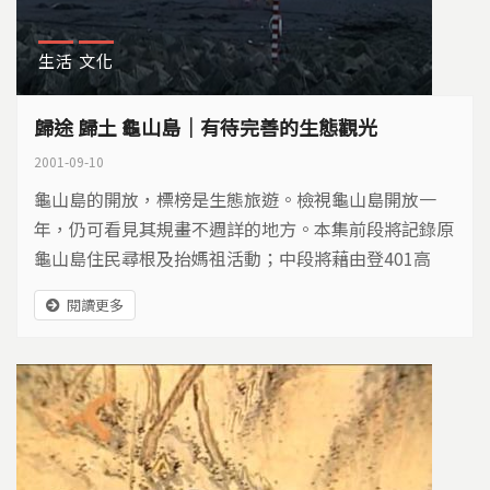
生活
文化
歸途 歸土 龜山島｜有待完善的生態觀光
2001-09-10
龜山島的開放，標榜是生態旅遊。檢視龜山島開放一
年，仍可看見其規畫不週詳的地方。本集前段將記錄原
龜山島住民尋根及抬媽祖活動；中段將藉由登401高
地，講解龜山島的林相及前人墾荒遺跡。後段則著重在
閱讀更多
目前一般生態旅遊解說員（導遊）的不專業，或是在解
說的過程中太過於民俗化。主辦者（東北角海岸國家風
景管理處）有責任，遊客也有責任去瞭解生態旅遊的涵
意與意義，遊客若能先試著去瞭解龜山島的歷史文化，
則在旅遊時，將對當地的自然景觀有更深切的認識。