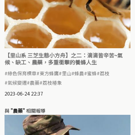
【里山系 三芝生態小方舟】之二：滴滴皆辛苦~氣
候、缺工、農藥，多重衝擊的養蜂人生
綠色保育標章
東方蜂鷹
里山
蜂農
蜜蜂
荔枝
氣候變遷
農藥
荔枝椿象
2023-06-24 22:37
與
"農藥"
相關報導