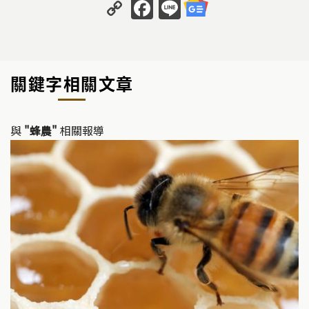
C
F
Li
o
a
n
p
c
e
y
e
關鍵字相關文章
Li
b
n
o
k
o
與
"蜂農"
相關報導
k