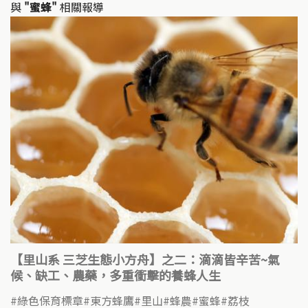
與
"蜜蜂"
相關報導
【里山系 三芝生態小方舟】之二：滴滴皆辛苦~氣
候、缺工、農藥，多重衝擊的養蜂人生
綠色保育標章
東方蜂鷹
里山
蜂農
蜜蜂
荔枝