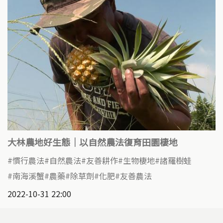
大林農地好生態｜以自然農法復育田園棲地
慣行農法
自然農法
友善耕作
生物棲地
諸羅樹蛙
南海溪蟹
農藥
除草劑
化肥
友善農法
2022-10-31 22:00