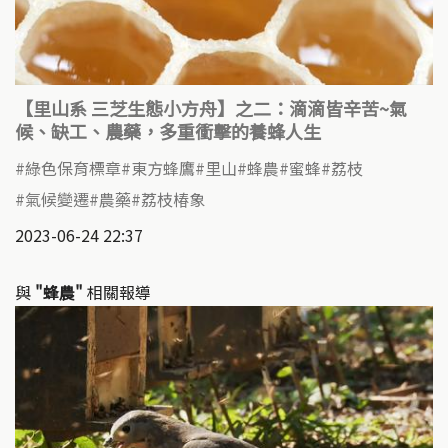
【里山系 三芝生態小方舟】之二：滴滴皆辛苦~氣
候、缺工、農藥，多重衝擊的養蜂人生
綠色保育標章
東方蜂鷹
里山
蜂農
蜜蜂
荔枝
氣候變遷
農藥
荔枝椿象
2023-06-24 22:37
與
"蜂農"
相關報導