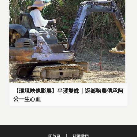
【環境映像影展】平溪雙姝｜返鄉務農傳承阿
公一生心血
回首頁
認識我們