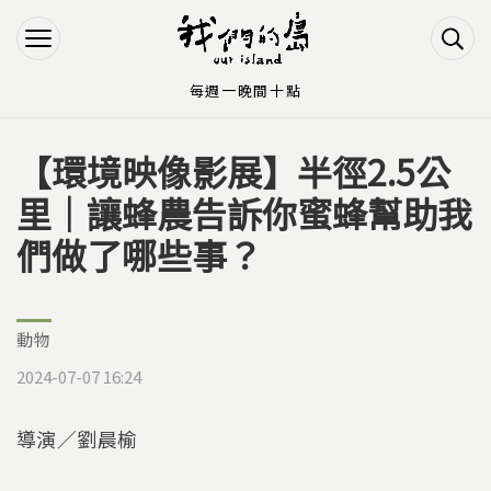
Jump to Main content
Jump to Navigation
每週一晚間十點
【環境映像影展】半徑2.5公
您在這裡
里｜讓蜂農告訴你蜜蜂幫助我
們做了哪些事？
動物
2024-07-07 16:24
導演／劉晨榆