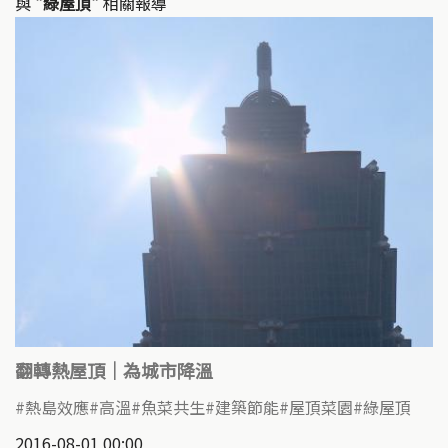
與
"綠屋頂"
相關報導
翻轉熱屋頂｜為城市降溫
熱島效應
高溫
魚菜共生
建築節能
屋頂菜園
綠屋頂
2016-08-01 00:00