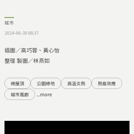
城市
2024-06-30 08:37
插圖／高巧蓉、黃心怡
整理 製圖／林燕如
綠屋頂
公園綠地
高溫炎熱
熱島效應
...more
城市風廊