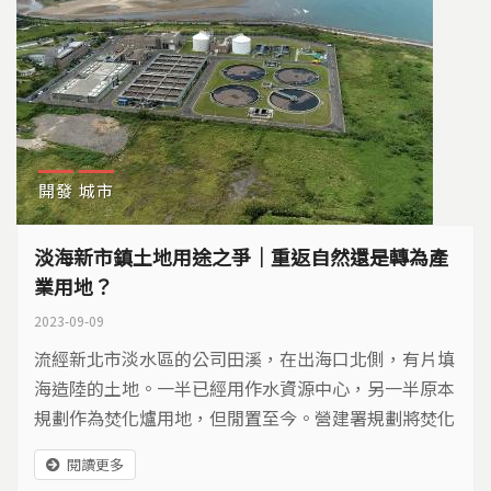
開發
城市
淡海新市鎮土地用途之爭｜重返自然還是轉為產
業用地？
2023-09-09
流經新北市淡水區的公司田溪，在出海口北側，有片填
海造陸的土地。一半已經用作水資源中心，另一半原本
規劃作為焚化爐用地，但閒置至今。營建署規劃將焚化
爐用地變更為產業專區，部分居民認為不妥。這塊向大
閱讀更多
海要來的地，用來做什麼才是最佳方案？