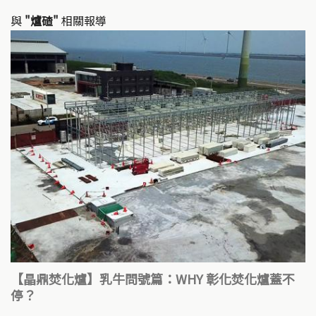
n
o
k
o
與
"爐碴"
相關報導
k
【晶鼎焚化爐】乳牛問號篇：WHY 彰化焚化爐蓋不
停？