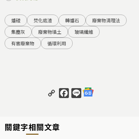
爐碴
焚化底渣
轉爐石
廢棄物清理法
集塵灰
廢棄物填土
玻璃纖維
有害廢棄物
循環利用
C
F
Li
o
a
n
p
c
e
y
e
關鍵字相關文章
Li
b