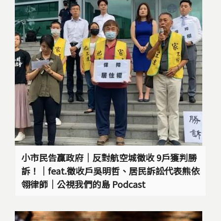
小市民告贏政府｜反對航空城徵收 9戶獲判勝
訴！｜feat.徵收戶吳明哲、居民訴訟代表熊依
翎律師｜公視我們的島 Podcast