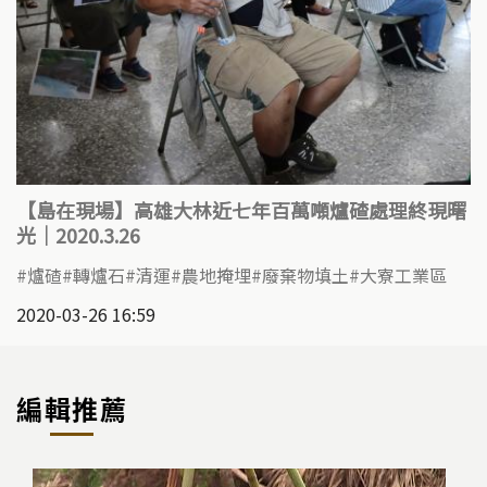
【島在現場】高雄大林近七年百萬噸爐碴處理終現曙
光｜2020.3.26
爐碴
轉爐石
清運
農地掩埋
廢棄物填土
大寮工業區
2020-03-26 16:59
編輯推薦