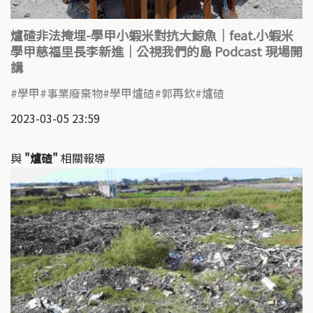
爐碴非法掩埋-學甲小蝦米對抗大鯨魚｜feat.小蝦米
學甲慈福里長李新進｜公視我們的島 Podcast 現場開
講
學甲
事業廢棄物
學甲爐碴
郭再欽
爐碴
2023-03-05 23:59
與
"爐碴"
相關報導