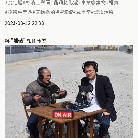
焚化爐
彰濱工業區
晶鼎焚化爐
事業廢棄物
福寶
酪農專業區
文蛤養殖區
爐碴
戴奧辛
環境污染
2023-08-12 22:38
與
"爐碴"
相關報導