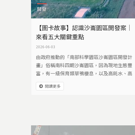
開發
【圖卡故事】認識沙崙園區開發案｜
來看五大關鍵重點
2026-06-03
由政府推動的「南部科學園區沙崙園區開發計
畫」俗稱南科四期沙崙園區，因為現地生態豐
富，有一級保育類草鴞棲息，以及高耗水、高
用電需求，引發關注。民間也發起搶救連署行
閱讀更多
動，但到底為何要開發?又是哪些產業要進
駐？我們整理了關於南科沙崙園區的五大關鍵
重點，帶您快速看懂這個重大開發案。 ​