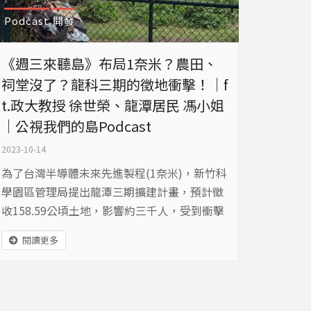
Podcast
開發
《週三來聽島》布局1奈米？農田、
祠堂沒了？龍科三期的徵地衝擊！｜f
t.政大教授 徐世榮、龍潭居民 馮小姐
｜公視我們的島Podcast
2023-10-14
為了台灣半導體未來先進製程(1奈米)，新竹科
學園區管理局提出龍潭三期擴建計畫，預計徵
收158.59公頃土地，影響約三千人，受到衝擊
的包括農田、住宅、學校、祠堂以及埤塘。
閱讀更多