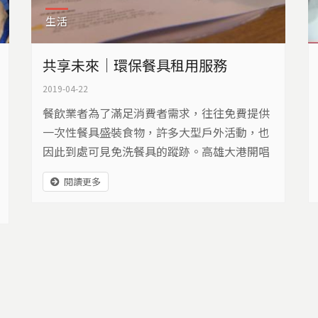
生活
共享未來｜環保餐具租用服務
2019-04-22
餐飲業者為了滿足消費者需求，往往免費提供
一次性餐具盛裝食物，許多大型戶外活動，也
因此到處可見免洗餐具的蹤跡。高雄大港開唱
音樂祭舉辦至今，已經邁入第十一個年頭，垃
閱讀更多
圾量也隨大批觀眾逐年增加… 攜帶小巧的環保
筷外出並不難，但若要隨身攜帶餐盒，就沒那
麼普及；參與民眾想做環保，其實還有更方便
的選擇。音樂祭主辦單位近年來主動和環保餐
具租賃業者聯絡，並全額支付租金，希望透過
免費服務，提升樂迷朋友的環保意識...