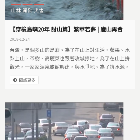
山林
開發
災害
【穿梭島嶼20年 討山篇】繁華若夢 | 廬山再會
2018-12-24
台灣，是個多山的島嶼。為了在山上討生活，蘋果、水
梨上山，茶樹、高麗菜也跟著攻城掠地。為了在山上拚
觀光，一家家溫泉旅館興建，與水爭地。為了拚水源，
政府開發淺山，淹沒八色鳥棲地。人與山相爭半世紀，
閱讀更多
誰輸誰贏？該如何和解？讓我們搭乘時光機，看見山林
的美麗與哀愁。