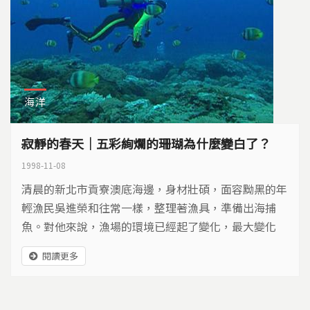
海洋
寂靜的春天｜五彩絢爛的珊瑚為什麼變白了？
1998-11-08
清晨的新北市貢寮澳底海邊，身材壯碩，面容黝黑的年
輕漁民吳進榮和往常一樣，整理著漁具，準備出海捕
魚。對他來說，漁場的環境已經起了變化，最大變化
是，海洋裡的珊瑚相繼死亡，而魚群日漸稀少。
閱讀更多