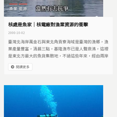
漁業
能源
核處是魚家｜核電廠對漁業資源的衝擊
2000-10-02
臺灣北海岸萬金石與東北角貢寮海域是臺灣的漁鄉，漁
業產量豐富，清晨三點，基隆漁市已是人聲鼎沸，這裡
是東北方最大的魚貨集散地，不過這些年來，經由兩岸
貿易而來的魚，似乎漸漸占據了魚攤，也有魚販感嘆，
閱讀更多
金山附近的魚因為靠近核電廠，因而乏人問津。 原本
每年七月，是北海岸與東北角烏魚苗迴游的時節，成群
小烏魚占據了貢寮雙溪河河口，但是令人訝異的並不是
數量，而是每一隻魚，都有了變形的身軀。1970年代
晚期，...