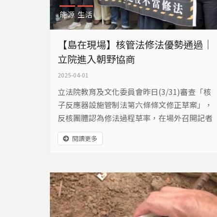
能源
生活
【島在現場】核管法修法優勢通過｜
立院進入朝野協商
2025-04-01
立法院教育及文化委員會昨日(3/31)審查「核
子反應器設施管制法第六條條文修正草案」，
反核團體認為修法過程草率，在場外召開記者
會表達抗議，場內民進黨與國眾兩黨立委對於
閱讀更多
核電延役的安全性、核廢料處理等問題爭鋒相
對、無法達成共識，最後在國眾兩黨委員人數
優勢下，以八比七的票數決議全案保留送出委
員會，交由朝野協商。