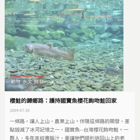
動物
水文
開發
櫻鮭的歸鄉路：護持國寶魚櫻花鉤吻鮭回家
2009-07-20
一條路，讓人上山，農業上山。伴隨這條路的開發，差
點毀滅了冰河記憶之一，國寶魚--台灣櫻花鉤吻鮭。一
群人，多年來絞盡腦汁，要讓牠們順利返回山上的老