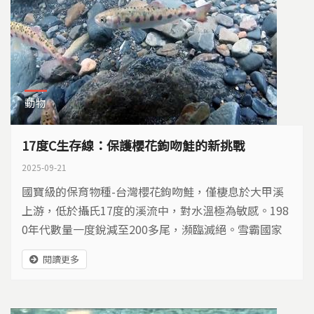
動物
17度C生存線：保護櫻花鉤吻鮭的新挑戰
2025-09-21
國寶級的保育物種-台灣櫻花鉤吻鮭，僅棲息於大甲溪
上游，低於攝氏17度的溪流中，對水溫極為敏感。198
0年代數量一度銳減至200多尾，瀕臨滅絕。雪霸國家
公園歷經30年推動保育工作，2024年已經有一萬多
閱讀更多
尾。櫻鮭數量回升加上研究技術進步，中研院團隊以從
前不曾採用的研究方式，前往七家灣溪、合歡溪、羅葉
尾溪等溪流進行研究，將對保育行動帶來哪些啟示？