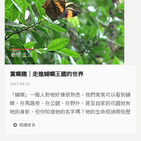
動物
生活
賞蝶趣｜走進蝴蝶王國的世界
2007-08-10
「蝴蝶」一般人對牠好像很熟悉，我們常常可以看到蝴
蝶，在馬路旁、在公園、在野外，甚至自家的花園就有
牠的身影，但你知道牠的名字嗎？牠的生命經過哪些歷
程？幼蟲期吃什麼植物？成蝶吸哪些花蜜？「賞蝶」其
閱讀更多
實充滿驚喜，蝴蝶從卵、幼蟲、蛹到羽化成蝶，每個過
程都有不同的面貌，值得我們慢慢探索。台灣是個蝴蝶