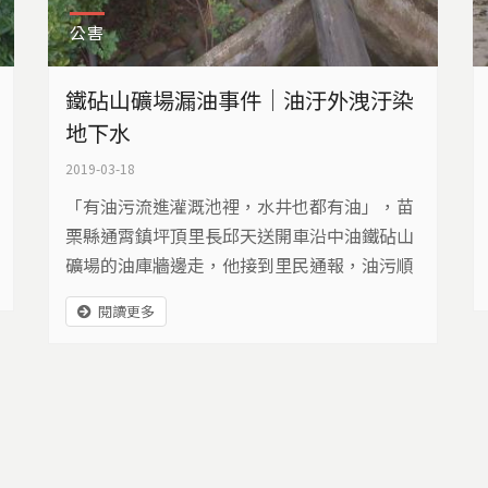
公害
鐵砧山礦場漏油事件｜油汙外洩汙染
地下水
2019-03-18
「有油污流進灌溉池裡，水井也都有油」，苗
栗縣通霄鎮坪頂里長邱天送開車沿中油鐵砧山
礦場的油庫牆邊走，他接到里民通報，油污順
著溪溝又往更外圍擴散，邱里長忿忿不平的
閱讀更多
說：「我們里民沒有得到什麼，得到危險
啦！」