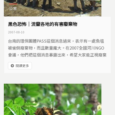
公害
黑色恐怖｜流竄各地的有害廢棄物
2007-08-10
台南的環保團體PASS這個消息過來，表示有一處魚塭
被偷倒廢棄物，而且數量龐大。在2007全國河川NGO
會議，他們把這個消息暴露出來，希望大家能正視廢棄
物亂竄、危害環境的問題。廢棄物沒有循合法管道處
閱讀更多
理，反而隨意棄置是個嚴重的問題，但卻普遍存在，當
地的居民與環境是最大的受害者，違法者賺進大把鈔
票，卻把污染留給世代子孫，做這種事的人，該受到嚴
厲的懲罰！