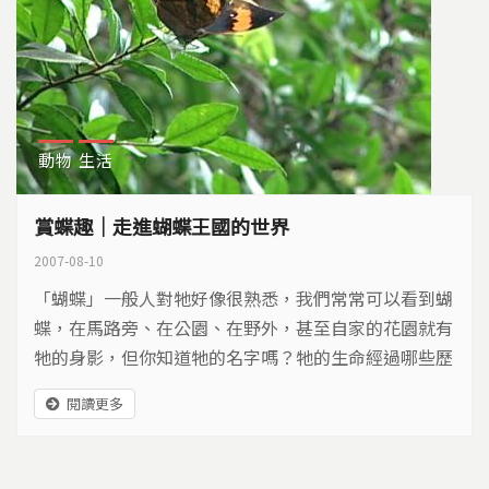
動物
生活
賞蝶趣｜走進蝴蝶王國的世界
2007-08-10
「蝴蝶」一般人對牠好像很熟悉，我們常常可以看到蝴
蝶，在馬路旁、在公園、在野外，甚至自家的花園就有
牠的身影，但你知道牠的名字嗎？牠的生命經過哪些歷
程？幼蟲期吃什麼植物？成蝶吸哪些花蜜？「賞蝶」其
閱讀更多
實充滿驚喜，蝴蝶從卵、幼蟲、蛹到羽化成蝶，每個過
程都有不同的面貌，值得我們慢慢探索。台灣是個蝴蝶
王國，蝴蝶大約有400多種，從平地到高山，都可以欣