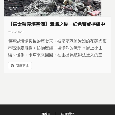
災害
【馬太鞍溪堰塞湖】潰壩之後—紅色警戒持續中
2025-10-05
堰塞湖潰壩災後的第七天，被滾滾泥流淹沒的花蓮光復
市區沙塵飛揚，彷彿歷經一場慘烈的戰爭。街上小山
貓、怪手、卡車來來回回，在重機具沒辦法進入的室
內，來自全台各地的鏟子超人，一鏟一鏟幫受災民眾清
閱讀更多
理家園，用實際行動給驚魂甫定的居民，最有力的支
持。
回首頁
認識我們