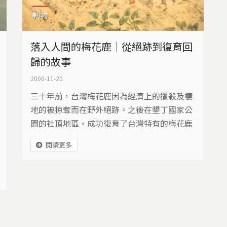
動物
落入人間的梅花鹿｜從絕跡到復育回
歸的故事
2000-11-20
三十年前，台灣梅花鹿因為經濟上的獵殺及棲
地的被掠奪而在野外絕跡。之後在墾丁國家公
園的社頂地區，成功復育了台灣特有的梅花鹿
亞種，也使得梅花鹿恢復了野外的生存能力，
閱讀更多
這是台灣野生動物保育的一項重要成就。然而
復育成功後，卻面臨了不能野放及棄養的問
題。野生動物保育法自民國1989 年公告以
來，不曾將梅花鹿列為保育類的野生動物來保
護，一般的獵人或民眾可隨意去獵捕野放的梅
花鹿，復育梅花鹿變成了繁殖家畜的諷刺。今