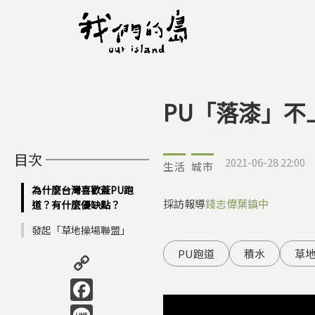
PU「落漆」不
您在這裡
目次
2021-06-28 22:00
生活
城市
為什麼台灣喜歡蓋PU跑
採訪報導
錢志偉
葉鎮中
道？有什麼優缺點？
發起「草地操場聯盟」
Copy
PU跑道
積水
草
Link
Facebook
Line