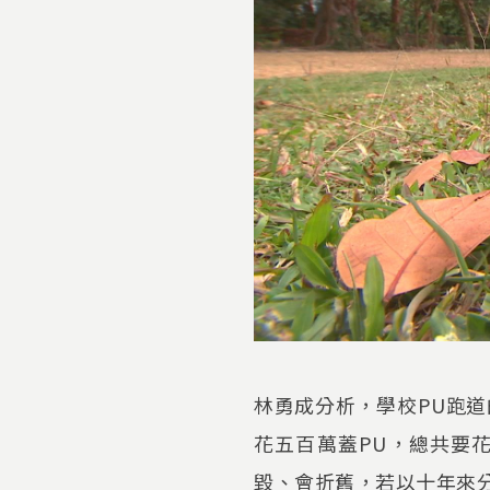
林勇成分析，學校PU跑道
花五百萬蓋PU，總共要
毀、會折舊，若以十年來