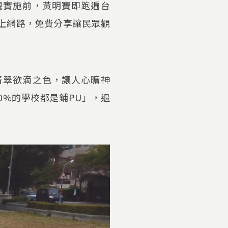
規實施前，黃明寶即跑遍台
放上網路，免費分享讓民眾觀
青翠欲滴之色，讓人心曠神
0%的學校都是鋪PU」，退