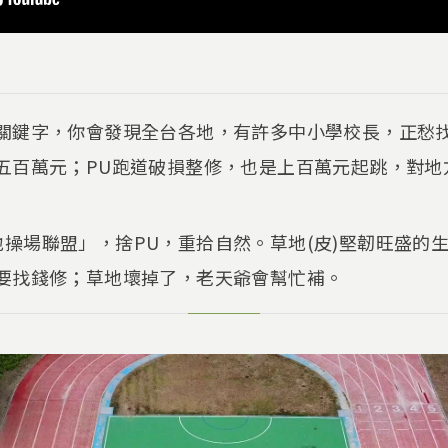
關鍵字，你會發現全台各地，有許多中小學校長，正愁
五百萬元；PU跑道破損整修，也是上百萬元起跳，對地
操場聯盟」，捨PU，重拾自然。草地(皮)堅韌旺盛的
長要找錢修；草地壞掉了，老天爺會幫忙補。