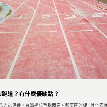
U跑道？有什麼優缺點？
花力氣保養，台灣學校爭取闢建。那麼國外呢? 其他國