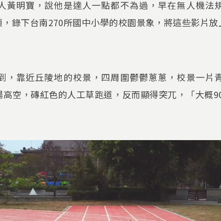
人黃明寶，說他是達人一點都不為過，早在無人機法
，錄下台南270所國中小學的校園景象，將這些影片
到，靠近丘陵地的校景，四周圍鬱鬱蔥蔥，校景一片
高空，磚紅色的人工草跑道，反而顯得突兀，「大概9