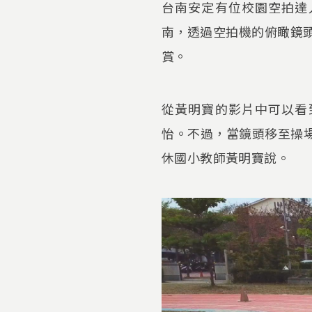
台南安定有位校園空拍達
南，透過空拍機的俯瞰鏡頭
賞。
從黃明寶的影片中可以看
怡。不過，當鏡頭移至操場
休國小教師黃明寶說。