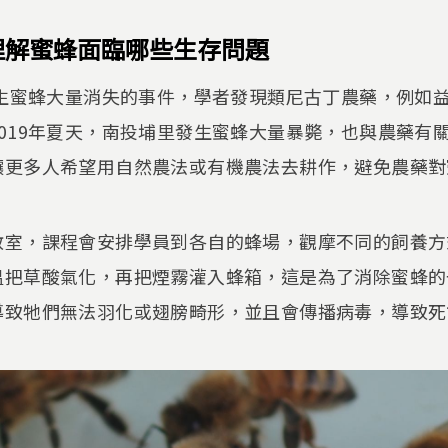
理解蜜蜂面臨哪些生存問題
發生蜜蜂大量消失的事件，學者發現類尼古丁農藥，例如
019年夏天，南投埔里發生蜜蜂大量暴斃，也與農藥有
讓更多人希望用自然農法或有機農法去耕作，避免農藥對
教室，課程會安排學員到各自的蜂場，觀摩不同的飼養方
溫把草酸氣化，再把煙霧灌入蜂箱，這是為了消除蜜蜂的
導致牠們無法羽化或翅膀畸形，並且會傳播病毒，導致死