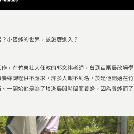
嗎？小蜜蜂的世界，該怎麼進入？
工作，在竹東社大任教的郭文祺老師，曾到苗栗農改場學
的養蜂課程供不應求，許多人報不到名，於是他開始在竹
術。一開始他是為了填滿農閒時間而養蜂，因為養蜂而了