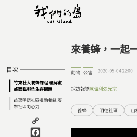
來養蜂，一起
您在這裡
目次
2020-05-04 22:00
動物
公害
竹東社大養蜂課程 理解蜜
採訪報導
陳佳利
張光宗
蜂面臨哪些生存問題
苗栗明德社區推動養蜂 凝
聚社區向心力
養蜂
明德社區
山
Copy
Link
Facebook