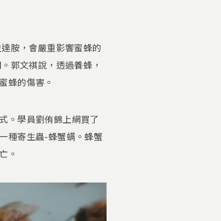
益達胺，會嚴重影響蜜蜂的
關。郭文祺說，透過養蜂，
蜜蜂的傷害。
式。學員劉侑錦上網買了
一種寄生蟲-蜂蟹螨。蜂蟹
亡。