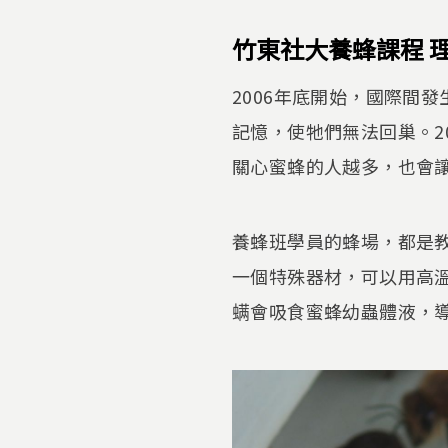
竹東社大養蜂課程 
2006年底開始，國際間
記憶，使牠們無法回巢。2
關心蜜蜂的人越多，也會
養蜂班學員的蜂場，都是
一個特殊器材，可以用高
螨會吸食蜜蜂幼蟲體液，