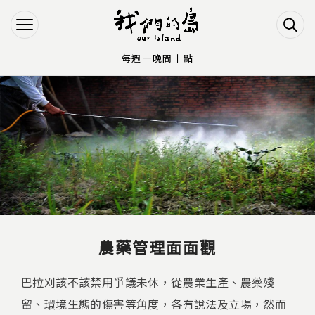
Jump to Main content
Jump to Navigation
每週一晚間十點
您在這裡
農藥管理面面觀
巴拉刈該不該禁用爭議未休，從農業生產、農藥殘
留、環境生態的傷害等角度，各有說法及立場，然而