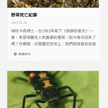
農業
野草死亡紀事
2013-01-28
瑞秋卡森博士，在1962年寫下《寂靜的春天》一
書，希望喚醒世人對農藥的重視，如今春天回來了
嗎？在鄉間、在閒置的空地上，我們經常看到枯黃
的草地，這些野草，為什麼遭到這樣的對待？它們
閱讀更多
有姓名，還是昆蟲的生態樂園，但是對農民來說，
卻是害蟲的滋生地。在習慣使用除草劑的今天，我
們忽視掉了哪些東西？