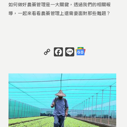
如何做好農藥管理是一大關鍵，透過我們的相關報
導，一起來看看農藥管理上還需要面對那些難題？
C
F
Li
o
a
n
p
c
e
y
e
Li
b
n
o
k
o
k