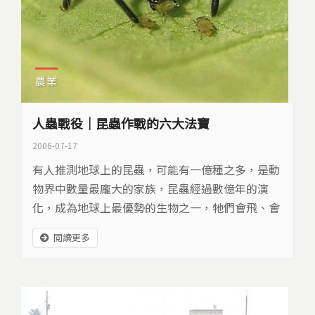
農業
人蟲戰役｜昆蟲作戰的六大法寶
2006-07-17
有人推測地球上的昆蟲，可能有一億種之多，是動
物界中數量最龐大的家族，昆蟲經過數億年的演
化，成為地球上最優勢的生物之一，牠們會飛、會
爬、會游泳，外表看似脆弱，但是有許多昆蟲，卻
閱讀更多
被人們當成世紀強敵，為了搶地盤，人與蟲展開一
場生存戰役。