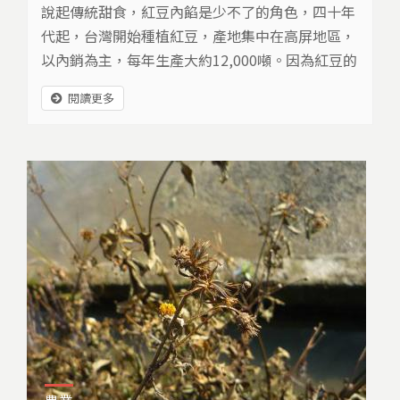
說起傳統甜食，紅豆內餡是少不了的角色，四十年
代起，台灣開始種植紅豆，產地集中在高屏地區，
以內銷為主，每年生產大約12,000噸。因為紅豆的
市場規模小，價格容易受到中盤商操控，農人為了
閱讀更多
求取利潤，擴大種植面積，然而機械採收卻面臨落
葉時間不一致的問題。2011年，農委會開放巴拉刈
作為落葉劑使用，這個決定，將對台灣農村造成什
麼影響？