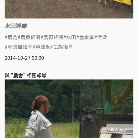
水田迷離
農舍
農發條例
農再條例
水田
重金屬
污染
糧食自給率
董雞米
生態復育
2014-10-27 00:00
與
"農舍"
相關報導