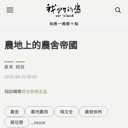
Jump to Main content
Jump to Navigation
每週一晚間十點
農地上的農舍帝國
您在這裡
農業
開發
2015-08-31 00:00
採訪報導
郭志榮
陳志昌
農舍
農地農用
楊文全
農發條例
...more
蔡培慧