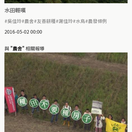
水田輕嘆
吳佳玲
農舍
友善耕種
謝佳玲
水鳥
農發條例
2016-05-02 00:00
與
"農舍"
相關報導