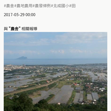
農舍
農地農用
農發條例
北成國小
田
2017-05-29 00:00
與
"農舍"
相關報導