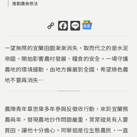
推動農舍修法
C
F
Li
o
a
n
p
c
e
一望無際的宜蘭田園漸漸消失，取而代之的是水泥
y
e
帝國，開始影響農村發展、糧食的安全。一場守護
Li
b
農地的環境運動，由地方擴展到全國，希望綠色農
n
o
k
o
地不要再消失…
k
農陣青年章思偉多年參與反徵收行動，來到宜蘭務
農兩年，發現農地炒作問題嚴重，常常碰見有人要
買田，讓他十分擔心。阿華姐是位生態農民，一直