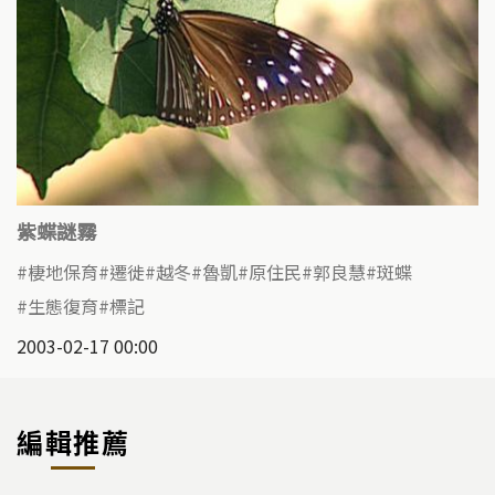
紫蝶謎霧
棲地保育
遷徙
越冬
魯凱
原住民
郭良慧
斑蝶
生態復育
標記
2003-02-17 00:00
編輯推薦