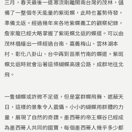
三月，春天最後一道寒流剛離開南台灣的茂林，儲
備了一整個冬天能量的紫斑蝶，此時也蓄勢待發，
準備北返。經過幾年來各地紫蝶義工的觀察紀錄，
詹家龍已經大略掌握了紫斑蝶北返的蝶道。可以由
茂林描繪出一條經過台南、嘉義梅山、雲林湖本
村、彰化八卦山、台中再到苗栗竹南的蝶道。紫斑
蝶北返時就會沿著這條蝴蝶高速公路，成群地往北
飛。
一隻蝴蝶或許微不足道，但是當群蝶飛舞、遮蔽天
日，這樣的景象令人震懾。小小的蝴蝶用群體的力
量，展現了自然的奇蹟。墨西哥的帝王蝶谷已經成
為墨西哥人共同的國寶，每個墨西哥人幾乎多少都