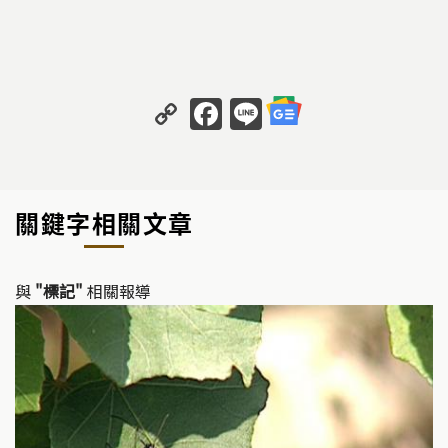
C
F
Li
o
a
n
p
c
e
y
e
關鍵字相關文章
Li
b
n
o
k
o
與
"標記"
相關報導
k