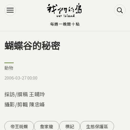
Jump to Main content
Jump to Navigation
每週一晚間十點
蝴蝶谷的秘密
您在這裡
動物
2006-03-27 00:00
採訪/撰稿 王晴玲
攝影/剪輯 陳忠峰
帝王斑蝶
詹家龍
標記
生態保護區