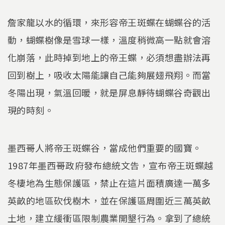
詹家龍以水的循環，來形容帝王斑蝶在蝴蝶谷的活
動，蝴蝶樹像是雪球一樣，溫度稍微高一點就會溶
化崩落，此時掉到地上的帝王蝶，必須想盡辦法再
回到樹上，吸收太陽能讓自己能夠展翅飛翔。而當
冬陽出現，氣溫回暖，就是屏息靜待蝴蝶谷奇觀出
現的時刻。
墨西哥人將帝王斑蝶谷，當成他們重要的國寶。
1987年墨西哥政府發布總統文告，宣布帝王斑蝶越
冬棲地為生態保護區，禁止在這片面積廣達一萬多
英畝的地區砍伐樹木，並在保護區周圍近三萬英畝
土地，建立緩衝區限制農業開墾行為。拿到了總統