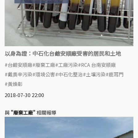
以身為證：中石化台鹼安順廠受害的居民和土地
台鹼安順廠
廢棄工廠
工廠污染
RCA 台南安順廠
戴奧辛污染
環境公害
中石化整治
土壤污染
鹿耳門
黃煥彰
2018-07-30 22:00
與
"廢棄工廠"
相關報導