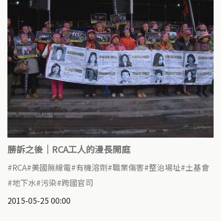
勝訴之後｜RCA工人的漫長開庭
RCA
美國無線電
有機溶劑
職業傷害
整治場址
土基會
地下水
污染
跨國官司
2015-05-25 00:00