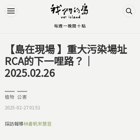
Jump to Main content
Jump to Navigation
每週一晚間十點
【島在現場 】重大污染場址
您在這裡
RCA的下一哩路？｜
2025.02.26
植物
公害
2025-02-27 01:51
採訪報導
林書帆
宋慧昱