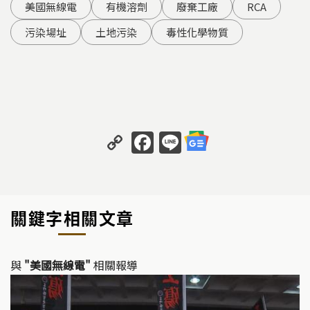
美國無線電
有機溶劑
廢棄工廠
RCA
污染場址
土地污染
毒性化學物質
C
F
Li
o
a
n
p
c
e
y
e
關鍵字相關文章
Li
b
n
o
k
o
與
"美國無線電"
相關報導
k