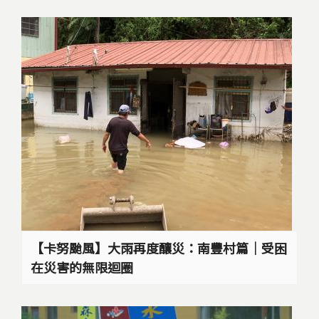
【卡努颱風】大雨再度釀災：南豐村篇｜受困
在災害的無限迴圈