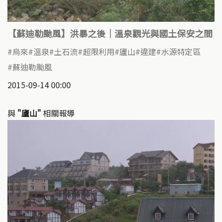
【蘇迪勒颱風】洪暴之後｜溫泉觀光與國土保安之間
烏來
溫泉
土石流
超限利用
廬山
違建
水源特定區
蘇迪勒颱風
2015-09-14 00:00
與
"廬山"
相關報導