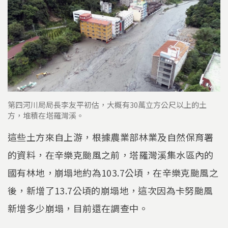
第四河川局局長李友平初估，大概有30萬立方公尺以上的土
方，堆積在塔羅灣溪。
這些土方來自上游，根據農業部林業及自然保育署
的資料，在辛樂克颱風之前，塔羅灣溪集水區內的
國有林地，崩塌地約為103.7公頃，在辛樂克颱風之
後，新增了13.7公頃的崩塌地，這次因為卡努颱風
新增多少崩塌，目前還在調查中。