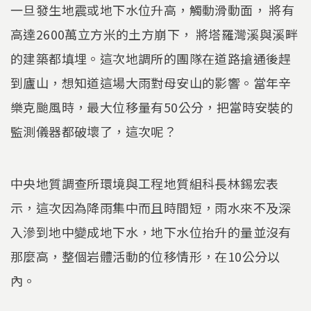
一旦發生地震或地下水位升高，觸動滑動面， 將有
高達2600萬立方米的土方崩下， 將塔羅灣溪與溪畔
的建築都填埋。這次地調所的團隊在道路搶通後趕
到廬山，想知道這場大雨對母安山的影響。當年辛
樂克颱風時，最大位移量有50公分，把當時安裝的
監測儀器都破壞了，這次呢？
中央地質調查所環境與工程地質組科長林錫宏表
示，這次因為降雨集中而且時間短，雨水來不及深
入滲到地中變成地下水，地下水位抬升的量並沒有
那麼高，整個岩體活動的位移情形，在10公分以
內。