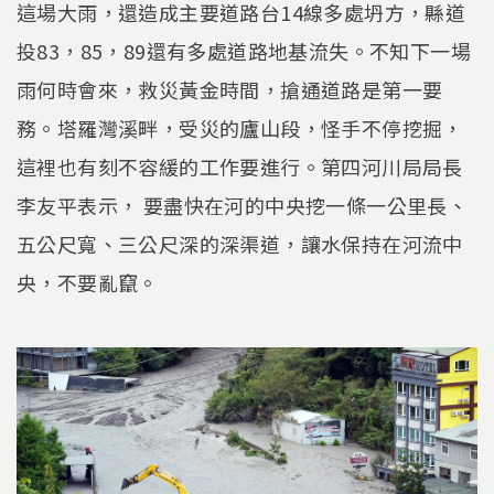
這場大雨，還造成主要道路台14線多處坍方，縣道
投83，85，89還有多處道路地基流失。不知下一場
雨何時會來，救災黃金時間，搶通道路是第一要
務。塔羅灣溪畔，受災的廬山段，怪手不停挖掘，
這裡也有刻不容緩的工作要進行。第四河川局局長
李友平表示， 要盡快在河的中央挖一條一公里長、
五公尺寬、三公尺深的深渠道，讓水保持在河流中
央，不要亂竄。