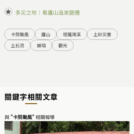
多災之地｜看廬山溫泉變遷
卡努颱風
廬山
塔羅灣溪
土砂災害
土石流
崩塌
觀光
關鍵字相關文章
與
"卡努颱風"
相關報導