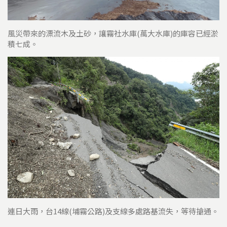
風災帶來的漂流木及土砂，讓霧社水庫(萬大水庫)的庫容已經淤
積七成。
連日大雨，台14線(埔霧公路)及支線多處路基流失，等待搶通。