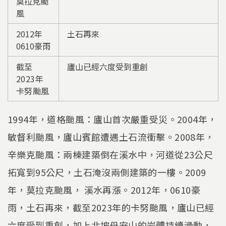
莫拉克颱
風
2012年
土石再來
0610豪雨
截至
廬山已經六度受到重創
2023年
卡努颱風
1994年，道格颱風：廬山首次嚴重受災。2004年，
敏督利颱風，廬山賓館遭遇土石流衝擊。2008年，
辛樂克颱風：兩棟建築倒在溪水中，河道從23公尺
拓寬到95公尺，土石淹沒兩側建築的一樓。2009
年，莫拉克颱風， 溪水再漲。2012年，0610豪
雨，土石再來，截至2023年的卡努颱風，廬山已經
六度受到重創，加上北坡母安山的岩體持續滑動，