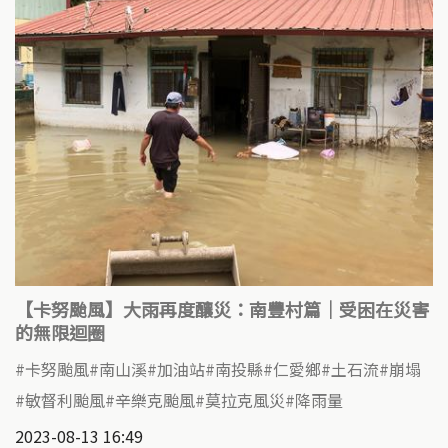
【卡努颱風】大雨再度釀災：南豐村篇｜受困在災害
的無限迴圈
卡努颱風
南山溪
加油站
南投縣
仁愛鄉
土石流
崩塌
敏督利颱風
辛樂克颱風
莫拉克風災
降雨量
2023-08-13 16:49