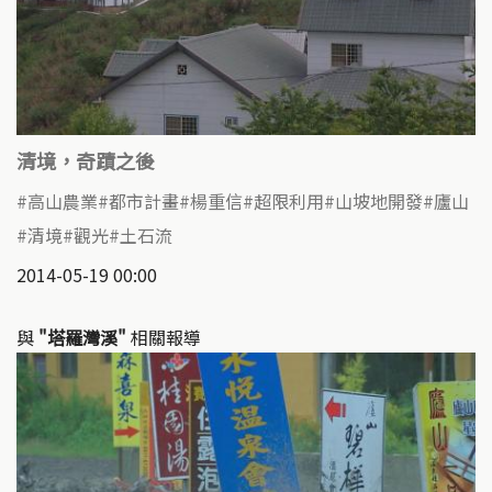
清境，奇蹟之後
高山農業
都市計畫
楊重信
超限利用
山坡地開發
廬山
清境
觀光
土石流
2014-05-19 00:00
與
"塔羅灣溪"
相關報導