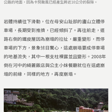
公路的地面，因為卡努颱風已經產生將近10公分的裂隙。
岩體持續往下滑動，位在母安山趾部的廬山立體停
車場，長期受到推擠，已經傾斜了。再往前走，道
路右側的鐵皮屋因為崩塌的拉扯，嚴重變形，而停
車場的下方，景象怵目驚心，這處崩塌要成停車場
的地基流失，其中一根支柱裸露並且變形。2008年
倒在河中的綺麗飯店與公主小妹餐廳就位在這處崩
塌的前緣，同樣的地方，再度崩塌。