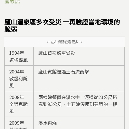
麗飯店
廬山溫泉區多次受災 一再驗證當地環境的
脆弱
1994年
廬山首次嚴重受災
道格颱風
2004年
廬山賓館遭遇土石流衝擊
敏督利颱
風
2008年
兩棟建築倒在溪水中，河道從23公尺拓
辛樂克颱
寬到95公尺，土石淹沒兩側建築的一樓
風
2009年
溪水再漲