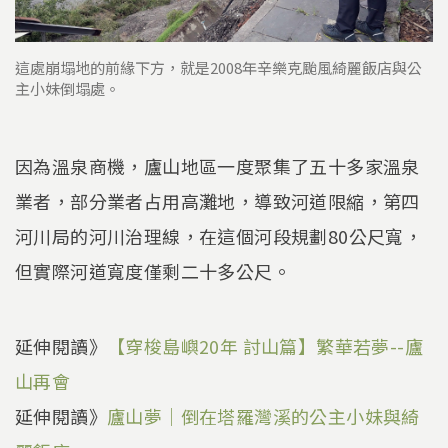
這處崩塌地的前緣下方，就是2008年辛樂克颱風綺麗飯店與公
主小妹倒塌處。
因為溫泉商機，廬山地區一度聚集了五十多家溫泉
業者，部分業者占用高灘地，導致河道限縮，第四
河川局的河川治理線，在這個河段規劃80公尺寬，
但實際河道寬度僅剩二十多公尺。
延伸閱讀》
【穿梭島嶼20年 討山篇】繁華若夢--廬
山再會
延伸閱讀》
廬山夢｜倒在塔羅灣溪的公主小妹與綺