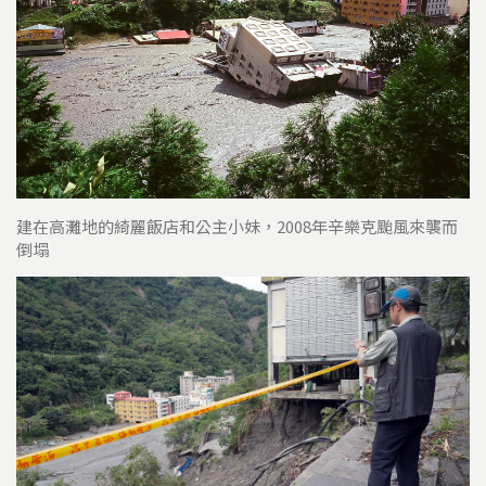
建在高灘地的綺麗飯店和公主小妹，2008年辛樂克颱風來襲而
倒塌