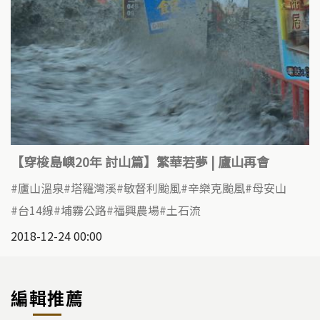
【穿梭島嶼20年 討山篇】繁華若夢 | 廬山再會
廬山溫泉
塔羅灣溪
敏督利颱風
辛樂克颱風
母安山
台14線
埔霧公路
福興農場
土石流
2018-12-24 00:00
編輯推薦