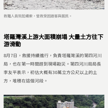
救難人員架起繩索，營救受困遊客與居民。
塔羅灣溪上游大面積崩塌 大量土方往下
游滑動
8月7日，救援持續進行，負責塔羅灣溪的第四河川
局，也在第一時間趕到現場勘災。第四河川局局長
李友平表示，初估大概有30萬立方公尺以上的土
方，堆積在這個河段。