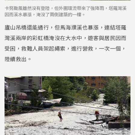
卡努颱風雖然沒有登陸，但外圍環流帶來了強降雨，塔羅灣溪
因而溪水暴漲，淹沒了兩側建築的一樓。
廬山吊橋還能通行，但馬海濮溪也暴漲，連結塔羅
灣溪兩岸的彩虹橋淹沒在大水中，遊客與居民因而
受困，救難人員架起繩索，進行營救，一次一個，
陸續救出。