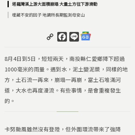
塔羅灣溪上游大面積崩塌 大量土方往下游滑動
埋藏不安的因子 地調所長期監測母安山
C
F
Li
o
a
n
p
c
e
8月4日到5日，短短兩天，南投縣仁愛鄉降下超過
y
e
1000毫米的雨量。遇到水，泥土變泥漿，同樣的地
Li
b
方，土石流一再來，崩塌一再崩，當土石堆滿河
n
o
k
o
道，大水也再度漫流。有些事情，是會重複發生
k
的。
卡努颱風雖然沒有登陸，但外圍環流帶來了強降