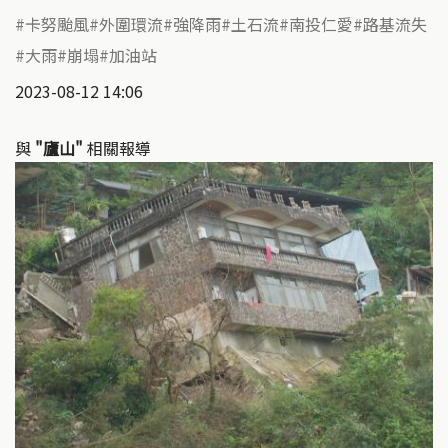
卡努颱風
外圍環流
強降雨
土石流
南投仁愛
路基流失
大雨
崩塌
加油站
2023-08-12 14:06
與
"廬山"
相關報導