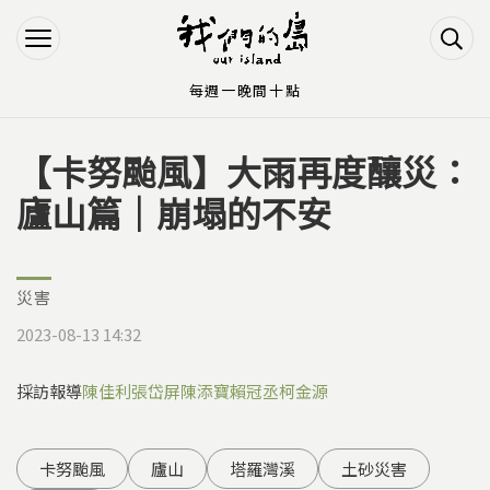
Jump to Main content
Jump to Navigation
每週一晚間十點
【卡努颱風】大雨再度釀災：
您在這裡
廬山篇｜崩塌的不安
災害
2023-08-13 14:32
採訪報導
陳佳利
張岱屏
陳添寶
賴冠丞
柯金源
卡努颱風
廬山
塔羅灣溪
土砂災害