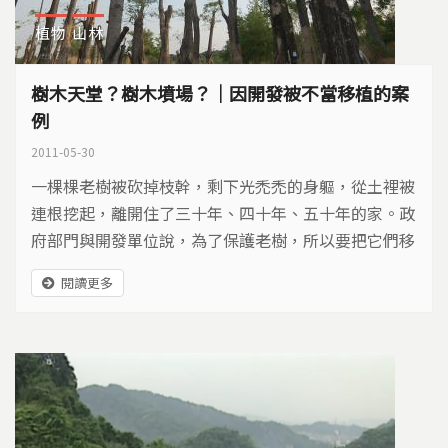
植物
山林
樹木天堂？樹木墳場？｜因開發被不當移植的案
例
2011-05-30
一棵棵老樹被砍掉枝幹，剩下光禿禿的身軀，從土裡被
連根挖起，離開住了三十年、四十年、五十年的家。政
府部門與開發單位說，為了保護老樹，所以要把它們移
到一個被稱為「樹木銀行」的地方。樹木銀行是什麼？
閱讀更多
是樹木重生的中繼站，還是凋零枯萎的墳場？