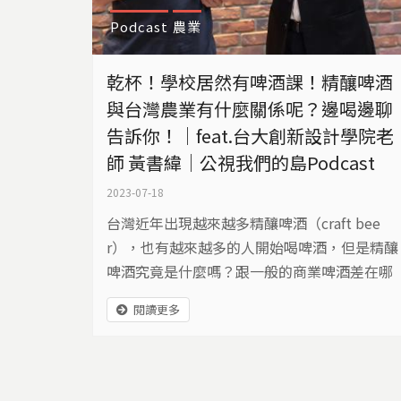
Podcast
農業
乾杯！學校居然有啤酒課！精釀啤酒
與台灣農業有什麼關係呢？邊喝邊聊
告訴你！｜feat.台大創新設計學院老
師 黃書緯｜公視我們的島Podcast
2023-07-18
台灣近年出現越來越多精釀啤酒（craft bee
r），也有越來越多的人開始喝啤酒，但是精釀
啤酒究竟是什麼嗎？跟一般的商業啤酒差在哪
裡？精釀又為何會比較貴呢？又有哪些台灣本
閱讀更多
地的農產被運用在啤酒裡面呢？而當我們仍高
度仰賴進口的小麥、大麥與啤酒花等原料來製
作啤酒時，還稱得上是本地的精釀啤酒嗎？