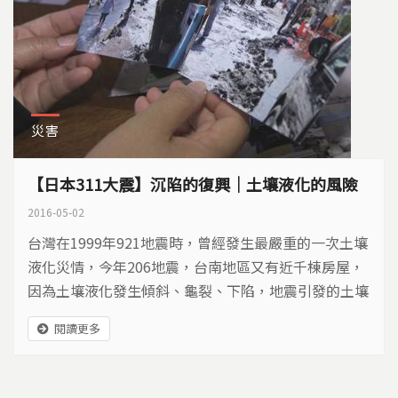
災害
【日本311大震】沉陷的復興｜土壤液化的風險
2016-05-02
台灣在1999年921地震時，曾經發生最嚴重的一次土壤
液化災情，今年206地震，台南地區又有近千棟房屋，
因為土壤液化發生傾斜、龜裂、下陷，地震引發的土壤
液化災難，雖然不會要人命，卻傷財又傷神，是一場漫
閱讀更多
長的長期抗戰… 日本311地震，造成日本史上受災範圍
最大的土壤液化災情，就連距離震央三、四百公里遠的
東京附近地區，都難逃沉陷危機。至今五年了，有些土