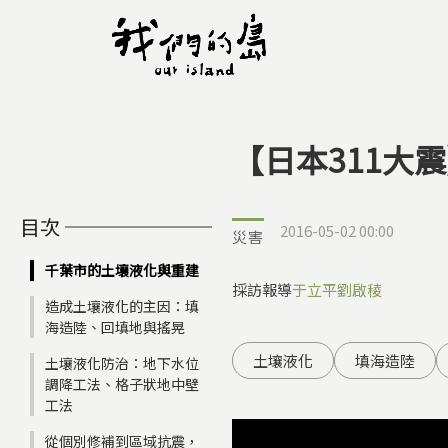
【日本311大
您在這裡
目次
2016-05-02 00:00
災害
千葉市的土壤液化與重建
採訪報導
于立平
劉啟稜
造成土壤液化的主因：填
海造陸、回填地與搖晃
土壤液化
填海造陸
土壤液化防治：地下水位
調降工法、格子狀地中壁
工法
從個別修補到區域抗震，