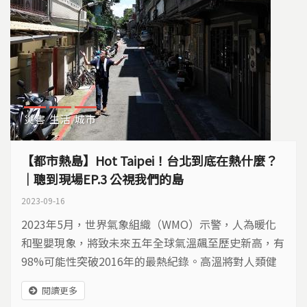
災害
生活
城市
【都市熱島】Hot Taipei！台北到底在熱什麼？
｜聰到現場EP.3 公視我們的島
2023-09-16
2023年5月，世界氣象組織（WMO）示警，人為暖化
和聖嬰現象，將致未來五年全球氣溫飆至歷史新高，有
98%可能性突破2016年的最熱紀錄。高溫將對人類健
康、食品安全、水資源管理和環境產生深遠影響。
閱讀更多