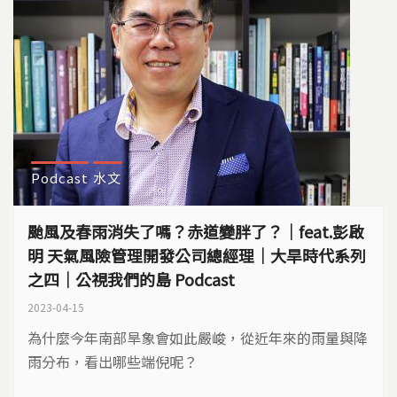
Podcast
水文
颱風及春雨消失了嗎？赤道變胖了？｜feat.彭啟
明 天氣風險管理開發公司總經理｜大旱時代系列
之四｜公視我們的島 Podcast
2023-04-15
為什麼今年南部旱象會如此嚴峻，從近年來的雨量與降
雨分布，看出哪些端倪呢？