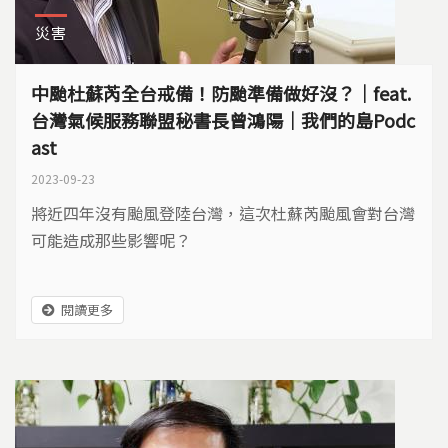
災害
中颱杜蘇芮全台戒備！防颱準備做好沒？｜feat.
台灣氣候服務聯盟秘書長曾鴻陽｜我們的島Podc
ast
2023-09-23
將近四年沒有颱風登陸台灣，這次杜蘇芮颱風會對台灣
可能造成那些影響呢？
閱讀更多