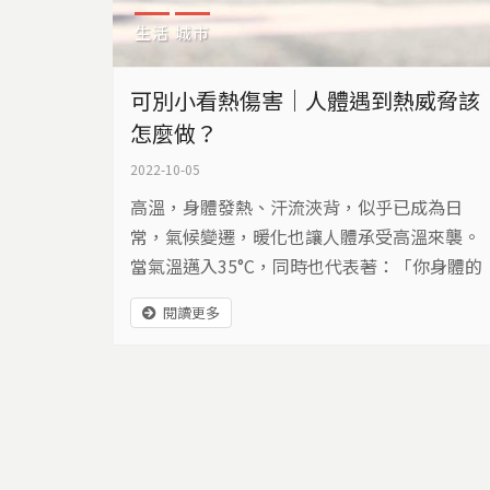
生活
城市
可別小看熱傷害｜人體遇到熱威脅該
怎麼做？
2022-10-05
高溫，身體發熱、汗流浹背，似乎已成為日
常，氣候變遷，暖化也讓人體承受高溫來襲。
當氣溫邁入35°C，同時也代表著：「你身體的
散熱系統要小心失靈啦！」 人的體溫藉由輻
閱讀更多
射、傳導、蒸發、對流等方式來散熱，當身體
產生的熱能大過於散出去的熱，身體無法調節
高溫，就會有熱傷害產生。要注意防範熱傷
害，除了記得要多喝水，減少在中午12-2點高
溫環境下直接曝曬之外，如果在室內高溫高濕
的環境也要多加注意。 ​​ ​▼...