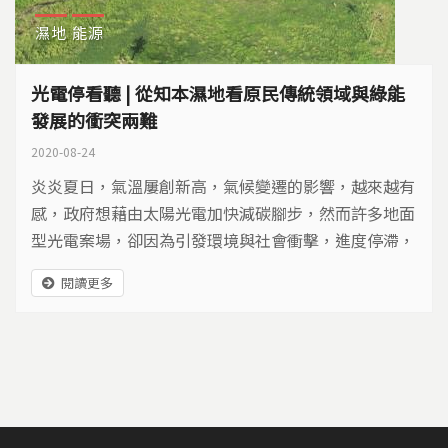
濕地
能源
光電停看聽 | 從知本濕地看原民傳統領域與綠能
發展的衝突兩難
2020-08-24
炎炎夏日，氣溫屢創新高，氣候變遷的影響，越來越有
感，政府想藉由太陽光電加快減碳腳步，然而許多地面
型光電案場，卻因為引發環境與社會衝擊，進度停滯，
其中包括位於台東知本濕地、由韋能能源子公司盛力能
閱讀更多
源得標的知本發電廠，建置容量202MW，預計完工
後，將成為東北亞規模最大的光電廠。