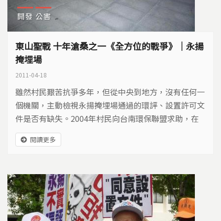
開發
公害
東山聖戰 十年滄桑之一《全方位的戰爭》｜永揚
掩埋場
2011-04-18
雖然村民艱苦抗爭多年，但從中央到地方，沒有任何一
個機關，主動檢視永揚掩埋場通過的環評、設置許可文
件是否有缺失。2004年村民向台南環保聯盟求助，在
加入專業力量、並展開一連串調查後，反永揚掩埋場才
閱讀更多
出現轉機...