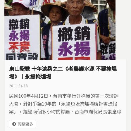
開發
公害
東山聖戰 十年滄桑之二《老農護水源 不要掩埋
場》｜永揚掩埋場
2011-04-18
民國100年4月12日，台南市舉行升格後的第一次環評
大會，針對爭議10年的「永揚垃圾掩埋場環評書造假
案」，經過兩個多小時的討論，台南市環保局長張皇珍
宣佈：永揚環評書內容涉及多項偽造，嚴重破壞環評審
閱讀更多
查的正確性與公信力，決議撤銷前台南縣政府，在民國